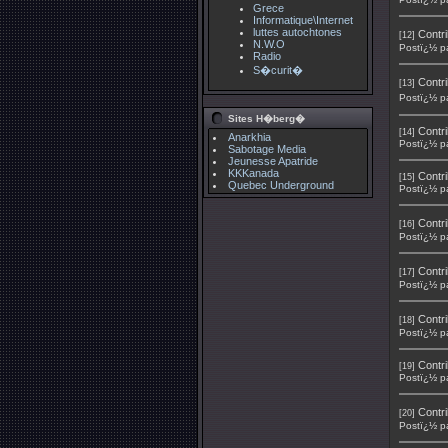
Grece
Informatique\Internet
luttes autochtones
Contri
[12]
N.W.O
Postï¿½ p
Radio
S�curit�
Contri
[13]
Postï¿½ p
Sites H�berg�
Contri
[14]
Anarkhia
Postï¿½ p
Sabotage Media
Jeunesse Apatride
KKKanada
Contri
[15]
Quebec Underground
Postï¿½ p
Contri
[16]
Postï¿½ p
Contri
[17]
Postï¿½ p
Contri
[18]
Postï¿½ p
Contri
[19]
Postï¿½ p
Contri
[20]
Postï¿½ p