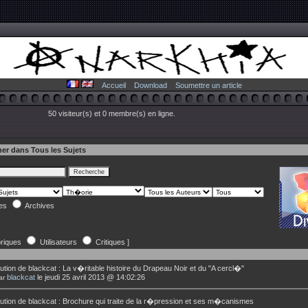
Accueil
Download
Soumettre un article
50 visiteur(s) et 0 membre(s) en ligne.
er dans Tous les Sujets
les
Archives
riques
Utilisateurs
Critiques ]
ution de
blackcat
:
La v�ritable histoire du Drapeau Noir et du "A cercl�"
blackcat
le jeudi 25 avril 2013 @ 14:02:26
ar
ution de
blackcat
:
Brochure qui traite de la r�pression et ses m�canismes