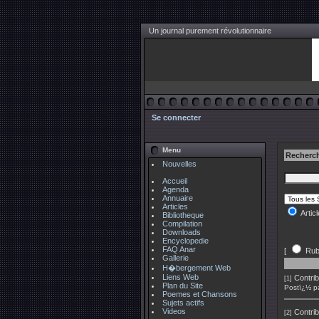
Un journal purement révolutionnaire
Se connecter
Menu
Recherch
Nouvelles
Accueil
Agenda
Annuaire
Articles
Artic
Bibliotheque
Compilation
Downloads
Encyclopedie
FAQ Anar
[
Rub
Gallerie
H�bergement Web
Liens Web
Contrib
[1]
Plan du Site
Postï¿½ p
Poemes et Chansons
Sujets actifs
Videos
Contrib
[2]