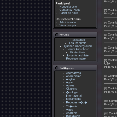
Postï¿½ p
Participez!
Nouvel article
Contactez-Nous
Contrib
[3]
Parler de nous
Postï¿½ p
Utulisateur/Admin
Administration
Contrib
[4]
Votre compte
Postï¿½ p
Contrib
Forums
[5]
Postï¿½ p
Resistance
Les Insoumis
Quebec Underground
Contrib
[6]
Forum Anarchiste
Postï¿½ p
Pirate-Punk
forum Anarchiste
Revolutionnaire
Contrib
[7]
USA
Postï¿½ p
Cat�gories
Alternatives
Contrib
Anarchisme
[8]
Anglais
Postï¿½ p
Appel
Autres
Contrib
Citations
[9]
Postï¿½ p
�cologie
International
Millitantisme
Contri
[10]
Recettes v�g�
Postï¿½ p
Th�orie
Video
Anarkhia
Contri
[11]
Blackblock
Postï¿½ p