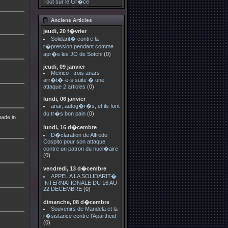
Tout sur le Gr�ce
Anciens Articles
jeudi, 20 f�vrier
Solidarit� contre la
r�pression pendant comme
apr�s les JO de Sotchi
(0)
jeudi, 09 janvier
Mexico : trois anars
arr�t�-e-s suite � une
attaque 2 articles
(0)
lundi, 06 janvier
anar, autog�r�s, et ils font
du tr�s bon pain
(0)
ade in
lundi, 16 d�cembre
D�claration de Alfredo
Cospito pour son attaque
contre un patron du nucl�aire
(0)
vendredi, 13 d�cembre
APPEL A LA SOLIDARIT�
INTERNATIONALE DU 16 AU
22 DECEMBRE
(0)
dimanche, 08 d�cembre
Souvenirs de Mandela et la
r�sistance contre l'Apartheid
(0)