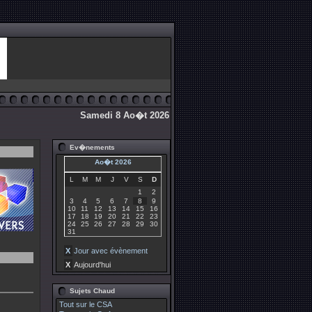
Samedi 8 Ao�t 2026
Ev�nements
Ao�t 2026
L
M
M
J
V
S
D
1
2
3
4
5
6
7
8
9
10
11
12
13
14
15
16
17
18
19
20
21
22
23
24
25
26
27
28
29
30
31
X
Jour avec évènement
X
Aujourd'hui
Sujets Chaud
Tout sur le CSA