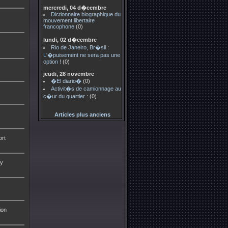
mercredi, 04 d�cembre
Dictionnaire biographique du
mouvement libertaire
francophone
(0)
lundi, 02 d�cembre
Rio de Janeiro, Br�sil :
L'�puisement ne sera pas une
option !
(0)
jeudi, 28 novembre
�El diario�
(0)
Activit�s de camionnage au
c�ur du quartier :
(0)
Articles plus anciens
ort
ry
ion