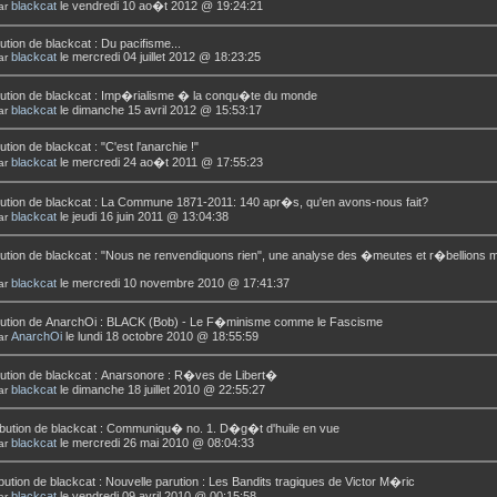
blackcat
le vendredi 10 ao�t 2012 @ 19:24:21
ar
ution de
blackcat
:
Du pacifisme...
blackcat
le mercredi 04 juillet 2012 @ 18:23:25
ar
ution de
blackcat
:
Imp�rialisme � la conqu�te du monde
blackcat
le dimanche 15 avril 2012 @ 15:53:17
ar
ution de
blackcat
:
"C'est l'anarchie !"
blackcat
le mercredi 24 ao�t 2011 @ 17:55:23
ar
ution de
blackcat
:
La Commune 1871-2011: 140 apr�s, qu'en avons-nous fait?
blackcat
le jeudi 16 juin 2011 @ 13:04:38
ar
ution de
blackcat
:
"Nous ne renvendiquons rien", une analyse des �meutes et r�bellions m
blackcat
le mercredi 10 novembre 2010 @ 17:41:37
ar
ution de
AnarchOi
:
BLACK (Bob) - Le F�minisme comme le Fascisme
AnarchOi
le lundi 18 octobre 2010 @ 18:55:59
ar
ution de
blackcat
:
Anarsonore : R�ves de Libert�
blackcat
le dimanche 18 juillet 2010 @ 22:55:27
ar
bution de
blackcat
:
Communiqu� no. 1. D�g�t d'huile en vue
blackcat
le mercredi 26 mai 2010 @ 08:04:33
ar
bution de
blackcat
:
Nouvelle parution : Les Bandits tragiques de Victor M�ric
blackcat
le vendredi 09 avril 2010 @ 00:15:58
ar