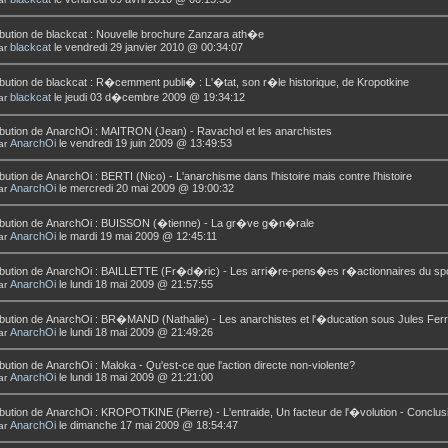
bution de
blackcat
:
Nouvelle brochure Zanzara ath�e
blackcat
le vendredi 29 janvier 2010 @ 00:34:07
ar
bution de
blackcat
:
R�cemment publi� : L'�tat, son r�le historique, de Kropotkine
blackcat
le jeudi 03 d�cembre 2009 @ 19:34:12
ar
bution de
AnarchOi
:
MAITRON (Jean) - Ravachol et les anarchistes
AnarchOi
le vendredi 19 juin 2009 @ 13:49:53
ar
bution de
AnarchOi
:
BERTI (Nico) - L'anarchisme dans l'histoire mais contre l'histoire
AnarchOi
le mercredi 20 mai 2009 @ 19:00:32
ar
bution de
AnarchOi
:
BUISSON (�tienne) - La gr�ve g�n�rale
AnarchOi
le mardi 19 mai 2009 @ 12:45:11
ar
bution de
AnarchOi
:
BAILLETTE (Fr�d�ric) - Les arri�re-pens�es r�actionnaires du sp
AnarchOi
le lundi 18 mai 2009 @ 21:57:55
ar
bution de
AnarchOi
:
BR�MAND (Nathalie) - Les anarchistes et l'�ducation sous Jules Fer
AnarchOi
le lundi 18 mai 2009 @ 21:49:26
ar
bution de
AnarchOi
:
Maloka - Qu'est-ce que l'action directe non-violente?
AnarchOi
le lundi 18 mai 2009 @ 21:21:00
ar
bution de
AnarchOi
:
KROPOTKINE (Pierre) - L'entraide, Un facteur de l'�volution - Conclus
AnarchOi
le dimanche 17 mai 2009 @ 18:54:47
ar