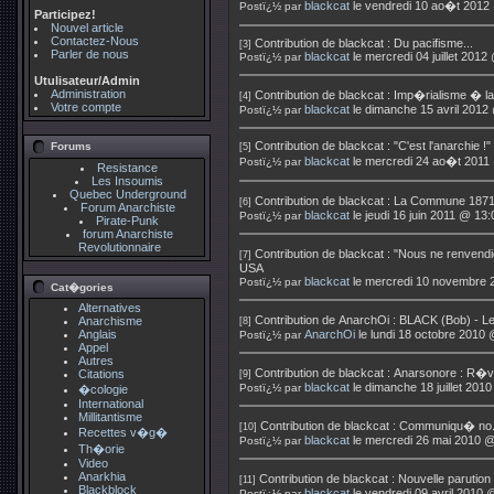
blackcat
le vendredi 10 ao�t 2012
Postï¿½ par
Participez!
Nouvel article
Contactez-Nous
Contribution de
blackcat
:
Du pacifisme...
[3]
Parler de nous
blackcat
le mercredi 04 juillet 2012
Postï¿½ par
Utulisateur/Admin
Administration
Contribution de
blackcat
:
Imp�rialisme � l
[4]
Votre compte
blackcat
le dimanche 15 avril 2012
Postï¿½ par
Contribution de
blackcat
:
"C'est l'anarchie !"
Forums
[5]
blackcat
le mercredi 24 ao�t 2011
Postï¿½ par
Resistance
Les Insoumis
Quebec Underground
Contribution de
blackcat
:
La Commune 1871-
[6]
Forum Anarchiste
blackcat
le jeudi 16 juin 2011 @ 13:
Postï¿½ par
Pirate-Punk
forum Anarchiste
Revolutionnaire
Contribution de
blackcat
:
"Nous ne renvendi
[7]
USA
blackcat
le mercredi 10 novembre 
Postï¿½ par
Cat�gories
Alternatives
Contribution de
AnarchOi
:
BLACK (Bob) - L
Anarchisme
[8]
Anglais
AnarchOi
le lundi 18 octobre 2010
Postï¿½ par
Appel
Autres
Contribution de
blackcat
:
Anarsonore : R�v
Citations
[9]
blackcat
le dimanche 18 juillet 201
Postï¿½ par
�cologie
International
Millitantisme
Contribution de
blackcat
:
Communiqu� no. 
[10]
Recettes v�g�
blackcat
le mercredi 26 mai 2010 @
Postï¿½ par
Th�orie
Video
Anarkhia
Contribution de
blackcat
:
Nouvelle parution
[11]
Blackblock
blackcat
le vendredi 09 avril 2010 
Postï¿½ par