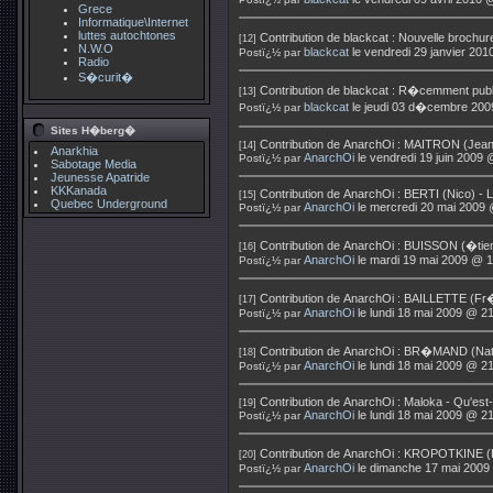
Grece
Informatique\Internet
luttes autochtones
Contribution de
blackcat
:
Nouvelle brochu
[12]
N.W.O
blackcat
le vendredi 29 janvier 20
Postï¿½ par
Radio
S�curit�
Contribution de
blackcat
:
R�cemment publi�
[13]
blackcat
le jeudi 03 d�cembre 200
Postï¿½ par
Sites H�berg�
Contribution de
AnarchOi
:
MAITRON (Jean) 
[14]
Anarkhia
AnarchOi
le vendredi 19 juin 2009 
Postï¿½ par
Sabotage Media
Jeunesse Apatride
KKKanada
Contribution de
AnarchOi
:
BERTI (Nico) - L'
[15]
Quebec Underground
AnarchOi
le mercredi 20 mai 2009 
Postï¿½ par
Contribution de
AnarchOi
:
BUISSON (�tien
[16]
AnarchOi
le mardi 19 mai 2009 @ 1
Postï¿½ par
Contribution de
AnarchOi
:
BAILLETTE (Fr�
[17]
AnarchOi
le lundi 18 mai 2009 @ 2
Postï¿½ par
Contribution de
AnarchOi
:
BR�MAND (Nathal
[18]
AnarchOi
le lundi 18 mai 2009 @ 2
Postï¿½ par
Contribution de
AnarchOi
:
Maloka - Qu'est-
[19]
AnarchOi
le lundi 18 mai 2009 @ 2
Postï¿½ par
Contribution de
AnarchOi
:
KROPOTKINE (Pier
[20]
AnarchOi
le dimanche 17 mai 2009
Postï¿½ par