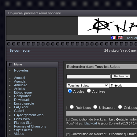
Un journal purement révolutionnaire
Accuei
Se connecter
24 visiteur(s) et 0 me
Menu
Rechercher dans Tous les Sujets
Nouvelles
Accueil
Agenda
Annuaire
Articles
Articles
Archives
Bibliotheque
Compilation
Downloads
Encyclopedie
FAQ Anar
[
Rubriques
Utilisateurs
Critiques
Gallerie
H�bergement Web
Liens Web
Contribution de
blackcat
:
La v�ritable histo
[1]
Plan du Site
blackcat
le jeudi 25 avril 2013 @ 14
Postï¿½ par
Poemes et Chansons
Sujets actifs
Videos
Contribution de
blackcat
:
Brochure qui trai
[2]