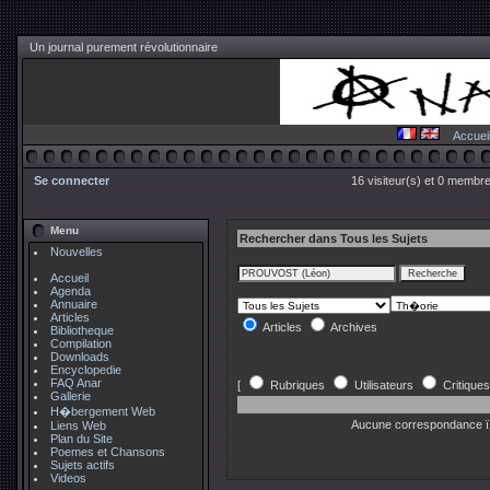
Un journal purement révolutionnaire
Accuei
Se connecter
16 visiteur(s) et 0 membre
Menu
Rechercher dans Tous les Sujets
Nouvelles
Accueil
Agenda
Annuaire
Articles
Articles
Archives
Bibliotheque
Compilation
Downloads
Encyclopedie
FAQ Anar
[
Rubriques
Utilisateurs
Critiques
Gallerie
H�bergement Web
Aucune correspondance ï
Liens Web
Plan du Site
Poemes et Chansons
Sujets actifs
Videos