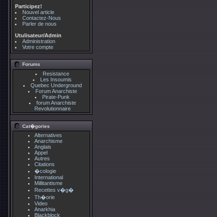
Participez!
Nouvel article
Contactez-Nous
Parler de nous
Utulisateur/Admin
Administration
Votre compte
Forums
Resistance
Les Insoumis
Quebec Underground
Forum Anarchiste
Pirate-Punk
forum Anarchiste
Revolutionnaire
Cat�gories
Alternatives
Anarchisme
Anglais
Appel
Autres
Citations
�cologie
International
Millitantisme
Recettes v�g�
Th�orie
Video
Anarkhia
Blackblock