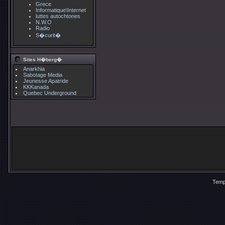
Grece
Informatique\Internet
luttes autochtones
N.W.O
Radio
S�curit�
Sites H�berg�
Anarkhia
Sabotage Media
Jeunesse Apatride
KKKanada
Quebec Underground
Temp