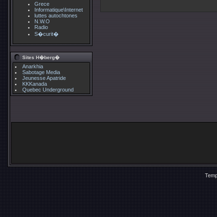
Grece
Informatique\Internet
luttes autochtones
N.W.O
Radio
S�curit�
Sites H�berg�
Anarkhia
Sabotage Media
Jeunesse Apatride
KKKanada
Quebec Underground
Temp