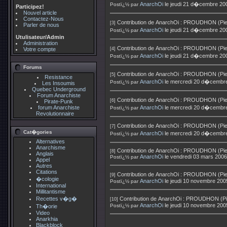
AnarchOi
le jeudi 21 d�cembre 20
Postï¿½ par
Participez!
Nouvel article
Contactez-Nous
Contribution de
AnarchOi
:
PROUDHON (Pierre
[3]
Parler de nous
AnarchOi
le jeudi 21 d�cembre 20
Postï¿½ par
Utulisateur/Admin
Administration
Contribution de
AnarchOi
:
PROUDHON (Pierr
Votre compte
[4]
AnarchOi
le jeudi 21 d�cembre 20
Postï¿½ par
Forums
Contribution de
AnarchOi
:
PROUDHON (Pierre
[5]
Resistance
AnarchOi
le mercredi 20 d�cembr
Postï¿½ par
Les Insoumis
Quebec Underground
Forum Anarchiste
Contribution de
AnarchOi
:
PROUDHON (Pierre
[6]
Pirate-Punk
forum Anarchiste
AnarchOi
le mercredi 20 d�cembr
Postï¿½ par
Revolutionnaire
Contribution de
AnarchOi
:
PROUDHON (Pierr
[7]
Cat�gories
AnarchOi
le mercredi 20 d�cembr
Postï¿½ par
Alternatives
Anarchisme
Contribution de
AnarchOi
:
PROUDHON (Pierr
[8]
Anglais
AnarchOi
le vendredi 03 mars 200
Postï¿½ par
Appel
Autres
Citations
Contribution de
AnarchOi
:
PROUDHON (Pierre
[9]
�cologie
AnarchOi
le jeudi 10 novembre 200
Postï¿½ par
International
Millitantisme
Recettes v�g�
Contribution de
AnarchOi
:
PROUDHON (Pier
[10]
AnarchOi
le jeudi 10 novembre 200
Postï¿½ par
Th�orie
Video
Anarkhia
Blackblock