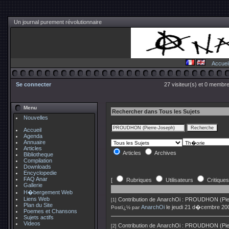
Un journal purement révolutionnaire
Accuei
Se connecter
27 visiteur(s) et 0 membre
Menu
Rechercher dans Tous les Sujets
Nouvelles
Accueil
Agenda
Annuaire
Articles
Articles
Archives
Bibliotheque
Compilation
Downloads
Encyclopedie
FAQ Anar
[
Rubriques
Utilisateurs
Critiques
Gallerie
H�bergement Web
Liens Web
Contribution de
AnarchOi
:
PROUDHON (Pierre
[1]
Plan du Site
AnarchOi
le jeudi 21 d�cembre 20
Postï¿½ par
Poemes et Chansons
Sujets actifs
Videos
Contribution de
AnarchOi
:
PROUDHON (Pierre
[2]