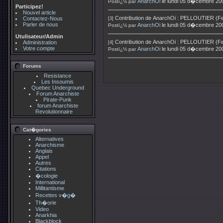
AnarchOi
le lundi 05 d�cembre 20
Postï¿½ par
Participez!
Nouvel article
Contribution de
AnarchOi
:
PELLOUTIER (Fern
Contactez-Nous
[3]
Parler de nous
AnarchOi
le lundi 05 d�cembre 20
Postï¿½ par
Utulisateur/Admin
Contribution de
AnarchOi
:
PELLOUTIER (Fern
Administration
[4]
Votre compte
AnarchOi
le lundi 05 d�cembre 20
Postï¿½ par
Forums
Resistance
Les Insoumis
Quebec Underground
Forum Anarchiste
Pirate-Punk
forum Anarchiste
Revolutionnaire
Cat�gories
Alternatives
Anarchisme
Anglais
Appel
Autres
Citations
�cologie
International
Millitantisme
Recettes v�g�
Th�orie
Video
Anarkhia
Blackblock