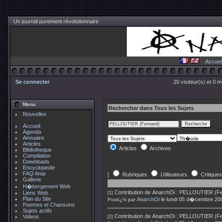
Un journal purement révolutionnaire
Accuei
Se connecter
20 visiteur(s) et 0 
Menu
Rechercher dans Tous les Sujets
Nouvelles
Accueil
Agenda
Annuaire
Articles
Articles
Archives
Bibliotheque
Compilation
Downloads
Encyclopedie
FAQ Anar
[
Rubriques
Utilisateurs
Critiques
Gallerie
H�bergement Web
Contribution de
AnarchOi
:
PELLOUTIER (Fern
Liens Web
[1]
Plan du Site
AnarchOi
le lundi 05 d�cembre 20
Postï¿½ par
Poemes et Chansons
Sujets actifs
Contribution de
AnarchOi
:
PELLOUTIER (Fern
Videos
[2]