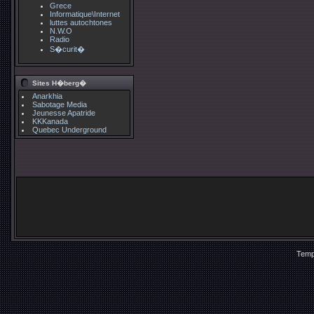
Grece
Informatique\Internet
luttes autochtones
N.W.O
Radio
S�curit�
Sites H�berg�
Anarkhia
Sabotage Media
Jeunesse Apatride
KKKanada
Quebec Underground
Temp