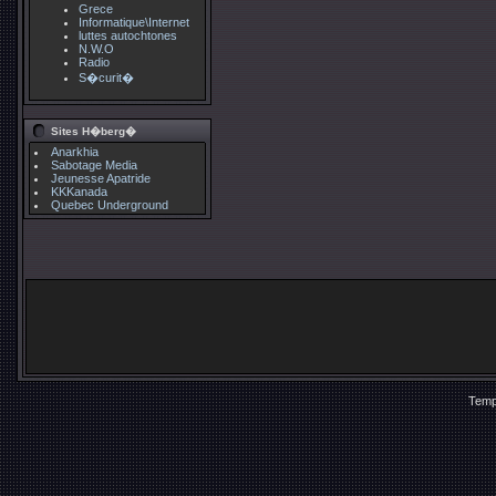
Grece
Informatique\Internet
luttes autochtones
N.W.O
Radio
S�curit�
Sites H�berg�
Anarkhia
Sabotage Media
Jeunesse Apatride
KKKanada
Quebec Underground
Temp