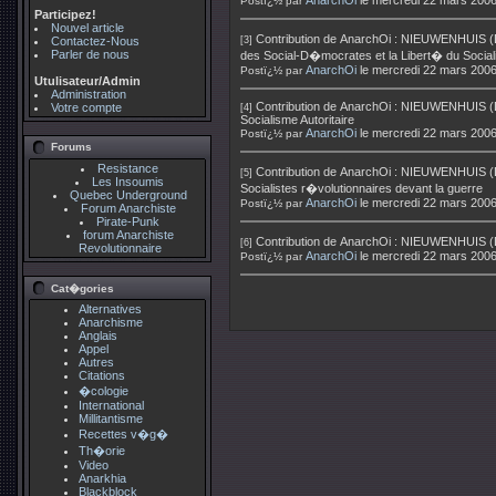
AnarchOi
le mercredi 22 mars 200
Postï¿½ par
Participez!
Nouvel article
Contribution de
AnarchOi
:
NIEUWENHUIS (Dom
Contactez-Nous
[3]
Parler de nous
des Social-D�mocrates et la Libert� du Sociali
AnarchOi
le mercredi 22 mars 200
Postï¿½ par
Utulisateur/Admin
Administration
Contribution de
AnarchOi
:
NIEUWENHUIS (Dome
Votre compte
[4]
Socialisme Autoritaire
AnarchOi
le mercredi 22 mars 200
Postï¿½ par
Forums
Resistance
Contribution de
AnarchOi
:
NIEUWENHUIS (Dom
[5]
Les Insoumis
Socialistes r�volutionnaires devant la guerre
Quebec Underground
AnarchOi
le mercredi 22 mars 200
Postï¿½ par
Forum Anarchiste
Pirate-Punk
forum Anarchiste
Contribution de
AnarchOi
:
NIEUWENHUIS (Do
[6]
Revolutionnaire
AnarchOi
le mercredi 22 mars 200
Postï¿½ par
Cat�gories
Alternatives
Anarchisme
Anglais
Appel
Autres
Citations
�cologie
International
Millitantisme
Recettes v�g�
Th�orie
Video
Anarkhia
Blackblock