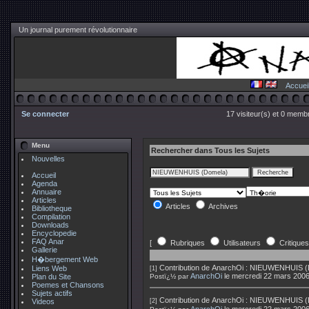
Un journal purement révolutionnaire
Accuei
Se connecter
17 visiteur(s) et 0 membr
Menu
Rechercher dans Tous les Sujets
Nouvelles
Accueil
Agenda
Annuaire
Articles
Articles
Archives
Bibliotheque
Compilation
Downloads
Encyclopedie
FAQ Anar
[
Rubriques
Utilisateurs
Critiques
Gallerie
H�bergement Web
Contribution de
AnarchOi
:
NIEUWENHUIS (Do
Liens Web
[1]
AnarchOi
le mercredi 22 mars 200
Plan du Site
Postï¿½ par
Poemes et Chansons
Sujets actifs
Contribution de
AnarchOi
:
NIEUWENHUIS (Do
Videos
[2]