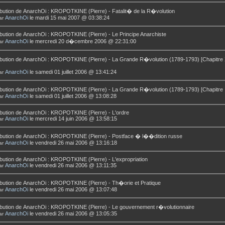
bution de
AnarchOi
:
KROPOTKINE (Pierre) - Fatalit� de la R�volution
AnarchOi
le mardi 15 mai 2007 @ 03:38:24
ar
bution de
AnarchOi
:
KROPOTKINE (Pierre) - Le Principe Anarchiste
AnarchOi
le mercredi 20 d�cembre 2006 @ 22:31:00
ar
bution de
AnarchOi
:
KROPOTKINE (Pierre) - La Grande R�volution (1789-1793) [Chapitre
AnarchOi
le samedi 01 juillet 2006 @ 13:41:24
ar
bution de
AnarchOi
:
KROPOTKINE (Pierre) - La Grande R�volution (1789-1793) [Chapitre 
AnarchOi
le samedi 01 juillet 2006 @ 13:08:28
ar
bution de
AnarchOi
:
KROPOTKINE (Pierre) - L'ordre
AnarchOi
le mercredi 14 juin 2006 @ 13:58:15
ar
bution de
AnarchOi
:
KROPOTKINE (Pierre) - Postface � l��dition russe
AnarchOi
le vendredi 26 mai 2006 @ 13:16:18
ar
bution de
AnarchOi
:
KROPOTKINE (Pierre) - L'expropriation
AnarchOi
le vendredi 26 mai 2006 @ 13:11:35
ar
bution de
AnarchOi
:
KROPOTKINE (Pierre) - Th�orie et Pratique
AnarchOi
le vendredi 26 mai 2006 @ 13:07:48
ar
bution de
AnarchOi
:
KROPOTKINE (Pierre) - Le gouvernement r�volutionnaire
AnarchOi
le vendredi 26 mai 2006 @ 13:05:35
ar