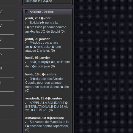
Tout sur le Gr�ce
VII
Anciens Articles
jeudi, 20 f�vrier
Solidarit� contre la
VI
r�pression pendant comme
apr�s les JO de Sotchi
(0)
jeudi, 09 janvier
 V
Mexico : trois anars
arr�t�-e-s suite � une
attaque 2 articles
(0)
IV
lundi, 06 janvier
anar, autog�r�s, et ils font
du tr�s bon pain
(0)
II
lundi, 16 d�cembre
D�claration de Alfredo
I
Cospito pour son attaque
contre un patron du nucl�aire
(0)
I
vendredi, 13 d�cembre
APPEL A LA SOLIDARIT�
INTERNATIONALE DU 16 AU
22 DECEMBRE
(0)
dimanche, 08 d�cembre
Souvenirs de Mandela et la
r�sistance contre l'Apartheid
(0)