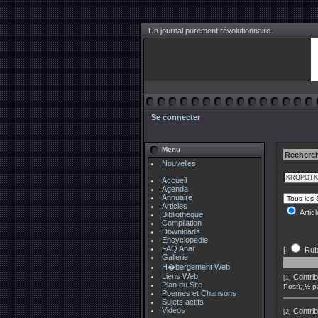
Un journal purement révolutionnaire
Se connecter
Menu
Recherch
Nouvelles
Accueil
Agenda
Annuaire
Articles
Artic
Bibliotheque
Compilation
Downloads
Encyclopedie
FAQ Anar
[
Rub
Gallerie
H�bergement Web
Liens Web
Contrib
[1]
Plan du Site
Postï¿½ p
Poemes et Chansons
Sujets actifs
Videos
Contrib
[2]