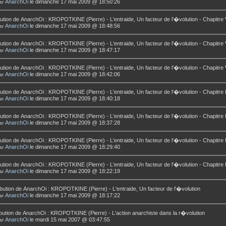
AnarchOi
le dimanche 17 mai 2009 @ 18:50:26
ar
ution de
AnarchOi
:
KROPOTKINE (Pierre) - L'entraide, Un facteur de l'�volution - Chapitre 
AnarchOi
le dimanche 17 mai 2009 @ 18:48:56
ar
ution de
AnarchOi
:
KROPOTKINE (Pierre) - L'entraide, Un facteur de l'�volution - Chapitre 
AnarchOi
le dimanche 17 mai 2009 @ 18:47:17
ar
ution de
AnarchOi
:
KROPOTKINE (Pierre) - L'entraide, Un facteur de l'�volution - Chapitre
AnarchOi
le dimanche 17 mai 2009 @ 18:42:06
ar
ution de
AnarchOi
:
KROPOTKINE (Pierre) - L'entraide, Un facteur de l'�volution - Chapitre 
AnarchOi
le dimanche 17 mai 2009 @ 18:40:18
ar
ution de
AnarchOi
:
KROPOTKINE (Pierre) - L'entraide, Un facteur de l'�volution - Chapitre I
AnarchOi
le dimanche 17 mai 2009 @ 18:37:28
ar
ution de
AnarchOi
:
KROPOTKINE (Pierre) - L'entraide, Un facteur de l'�volution - Chapitre I
AnarchOi
le dimanche 17 mai 2009 @ 18:29:40
ar
ution de
AnarchOi
:
KROPOTKINE (Pierre) - L'entraide, Un facteur de l'�volution - Chapitre 
AnarchOi
le dimanche 17 mai 2009 @ 18:22:19
ar
bution de
AnarchOi
:
KROPOTKINE (Pierre) - L'entraide, Un facteur de l'�volution
AnarchOi
le dimanche 17 mai 2009 @ 18:17:22
ar
bution de
AnarchOi
:
KROPOTKINE (Pierre) - L'action anarchiste dans la r�volution
AnarchOi
le mardi 15 mai 2007 @ 03:47:55
ar