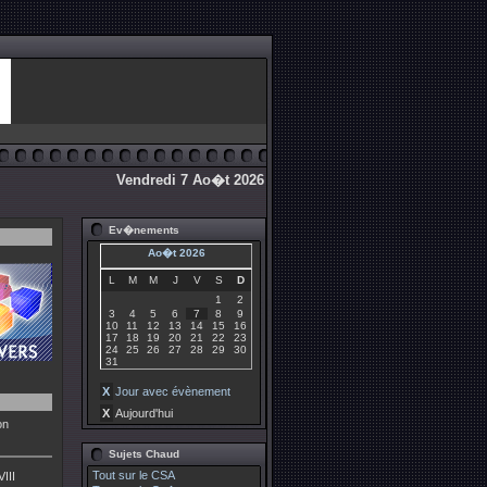
Vendredi 7 Ao�t 2026
Ev�nements
Ao�t 2026
L
M
M
J
V
S
D
1
2
3
4
5
6
7
8
9
10
11
12
13
14
15
16
17
18
19
20
21
22
23
24
25
26
27
28
29
30
31
X
Jour avec évènement
X
Aujourd'hui
on
Sujets Chaud
Tout sur le CSA
III