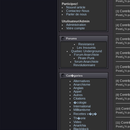
Postï¿½ p
Participez!
Nouvel article
Contactez-Nous
Contrib
[3]
Parler de nous
Postï¿½ p
Utulisateur/Admin
Administration
Contrib
[4]
Votre compte
Postï¿½ p
Forums
Contrib
[5]
Postï¿½ p
Resistance
Les Insoumis
Quebec Underground
Contrib
[6]
Forum Anarchiste
Postï¿½ p
Pirate-Punk
forum Anarchiste
Revolutionnaire
Contrib
[7]
Postï¿½ p
Cat�gories
Contrib
Alternatives
[8]
Anarchisme
Postï¿½ p
Anglais
Appel
Contrib
Autres
[9]
Citations
Postï¿½ p
�cologie
International
Contri
[10]
Millitantisme
Postï¿½ p
Recettes v�g�
Th�orie
Video
Contri
[11]
Anarkhia
Postï¿½ p
Blackblock