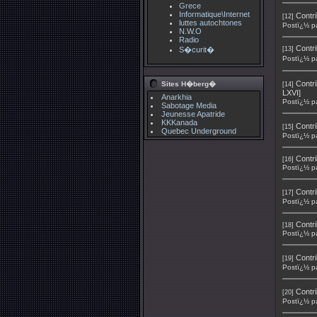
Grece
Informatique\Internet
Contri
[12]
luttes autochtones
Postï¿½ p
N.W.O
Radio
Contri
S�curit�
[13]
Postï¿½ p
Contri
Sites H�berg�
[14]
LXVI]
Anarkhia
Postï¿½ p
Sabotage Media
Jeunesse Apatride
KKKanada
Contri
[15]
Quebec Underground
Postï¿½ p
Contri
[16]
Postï¿½ p
Contri
[17]
Postï¿½ p
Contri
[18]
Postï¿½ p
Contri
[19]
Postï¿½ p
Contri
[20]
Postï¿½ p