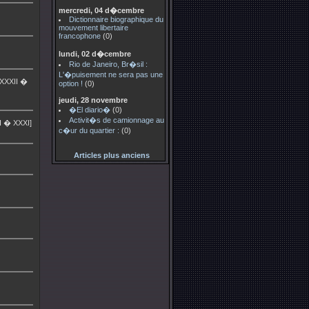
mercredi, 04 d�cembre
Dictionnaire biographique du
mouvement libertaire
francophone
(0)
lundi, 02 d�cembre
Rio de Janeiro, Br�sil :
L'�puisement ne sera pas une
 XXXII �
option !
(0)
jeudi, 28 novembre
�El diario�
(0)
Activit�s de camionnage au
I � XXXI]
c�ur du quartier :
(0)
Articles plus anciens