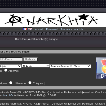
Accueil
Download
Soumettre un article
16 visiteur(s) et 0 membre(s) en ligne.
er dans Tous les Sujets
les
Archives
riques
Utilisateurs
Critiques ]
ution de
AnarchOi
:
KROPOTKINE (Pierre) - L'entraide, Un facteur de l'�volution - Conclusi
AnarchOi
le dimanche 17 mai 2009 @ 18:54:47
ar
ution de
AnarchOi
:
KROPOTKINE (Pierre) - L'entraide, Un facteur de l'�volution - Chapitre V