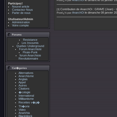
AnarchOi
le dimanche 08 janvier 2
Postï¿½ par
Participez!
Nouvel article
Contribution de
AnarchOi
:
GRAVE (Jean) - L
Contactez-Nous
[3]
AnarchOi
le dimanche 08 janvier 2
Parler de nous
Postï¿½ par
Utulisateur/Admin
Administration
Votre compte
Forums
Resistance
Les Insoumis
Quebec Underground
Forum Anarchiste
Pirate-Punk
forum Anarchiste
Revolutionnaire
Cat�gories
Alternatives
Anarchisme
Anglais
Appel
Autres
Citations
�cologie
International
Millitantisme
Recettes v�g�
Th�orie
Video
Anarkhia
Blackblock