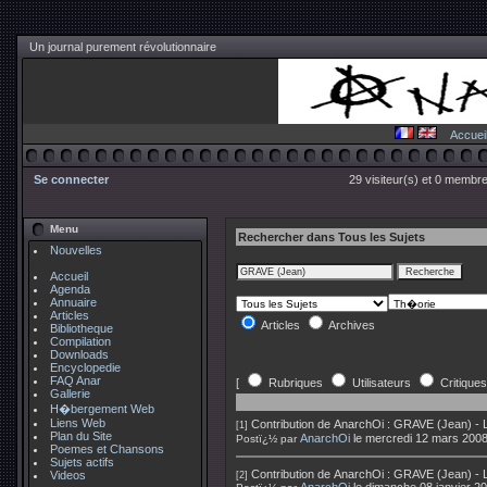
Un journal purement révolutionnaire
Accuei
Se connecter
29 visiteur(s) et 0 membre
Menu
Rechercher dans Tous les Sujets
Nouvelles
Accueil
Agenda
Annuaire
Articles
Articles
Archives
Bibliotheque
Compilation
Downloads
Encyclopedie
FAQ Anar
[
Rubriques
Utilisateurs
Critiques
Gallerie
H�bergement Web
Liens Web
Contribution de
AnarchOi
:
GRAVE (Jean) - L
[1]
Plan du Site
AnarchOi
le mercredi 12 mars 200
Postï¿½ par
Poemes et Chansons
Sujets actifs
Contribution de
AnarchOi
:
GRAVE (Jean) - L
Videos
[2]