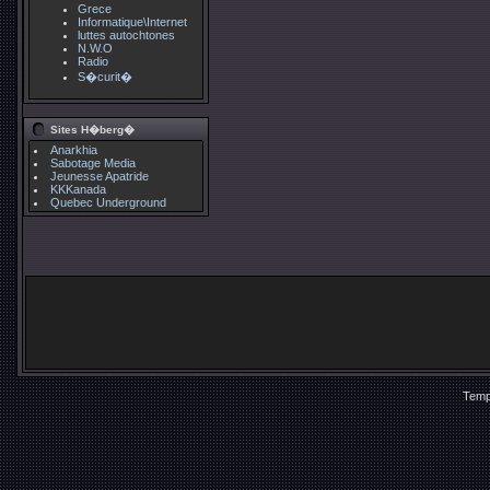
Grece
Informatique\Internet
luttes autochtones
N.W.O
Radio
S�curit�
Sites H�berg�
Anarkhia
Sabotage Media
Jeunesse Apatride
KKKanada
Quebec Underground
Temp