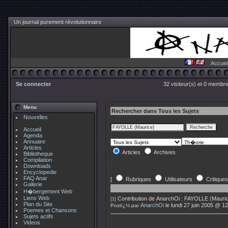
Un journal purement révolutionnaire
Accuei
Se connecter
32 visiteur(s) et 0 membre
Menu
Rechercher dans Tous les Sujets
Nouvelles
Accueil
Agenda
Annuaire
Articles
Articles
Archives
Bibliotheque
Compilation
Downloads
Encyclopedie
FAQ Anar
[
Rubriques
Utilisateurs
Critiques
Gallerie
H�bergement Web
Liens Web
Contribution de
AnarchOi
:
FAYOLLE (Maurice
[1]
Plan du Site
AnarchOi
le lundi 27 juin 2005 @ 1
Postï¿½ par
Poemes et Chansons
Sujets actifs
Videos