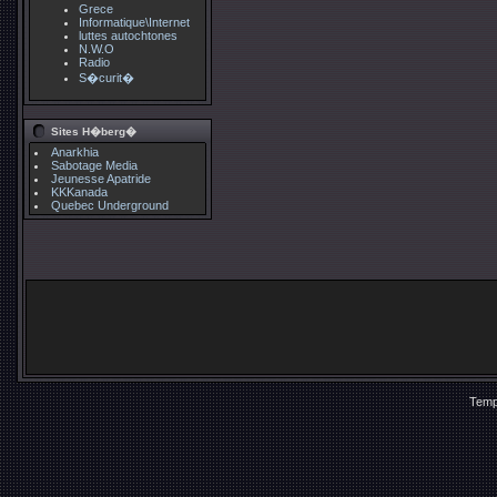
Grece
Informatique\Internet
luttes autochtones
N.W.O
Radio
S�curit�
Sites H�berg�
Anarkhia
Sabotage Media
Jeunesse Apatride
KKKanada
Quebec Underground
Temp