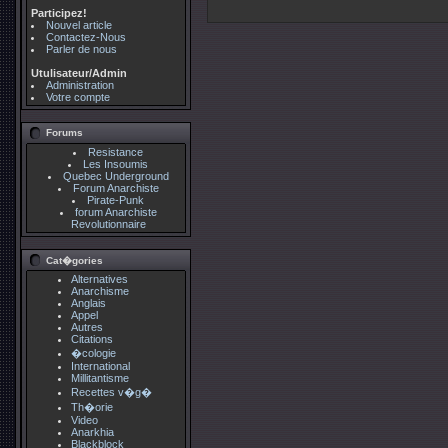
Participez!
Nouvel article
Contactez-Nous
Parler de nous
Utulisateur/Admin
Administration
Votre compte
Forums
Resistance
Les Insoumis
Quebec Underground
Forum Anarchiste
Pirate-Punk
forum Anarchiste
Revolutionnaire
Cat�gories
Alternatives
Anarchisme
Anglais
Appel
Autres
Citations
�cologie
International
Millitantisme
Recettes v�g�
Th�orie
Video
Anarkhia
Blackblock