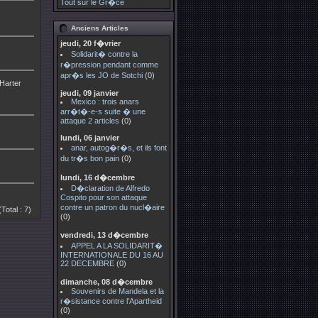
Tout sur le Gr�ce
Anciens Articles
jeudi, 20 f�vrier
Solidarit� contre la
r�pression pendant comme
apr�s les JO de Sotchi
(0)
 Harter
jeudi, 09 janvier
Mexico : trois anars
arr�t�-e-s suite � une
attaque 2 articles
(0)
lundi, 06 janvier
anar, autog�r�s, et ils font
du tr�s bon pain
(0)
lundi, 16 d�cembre
D�claration de Alfredo
Cospito pour son attaque
contre un patron du nucl�aire
(Total : 7)
(0)
vendredi, 13 d�cembre
APPEL A LA SOLIDARIT�
INTERNATIONALE DU 16 AU
22 DECEMBRE
(0)
dimanche, 08 d�cembre
Souvenirs de Mandela et la
r�sistance contre l'Apartheid
(0)