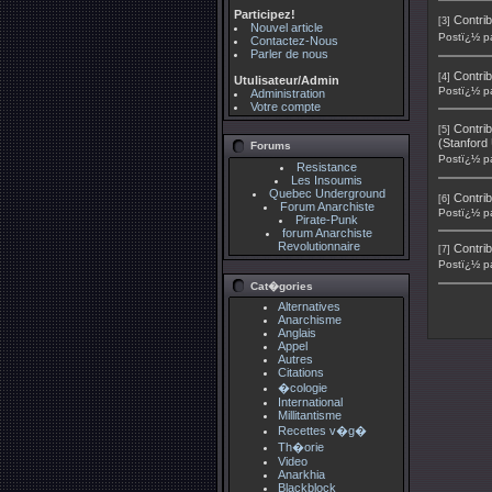
Participez!
Contrib
[3]
Nouvel article
Postï¿½ p
Contactez-Nous
Parler de nous
Contrib
[4]
Utulisateur/Admin
Postï¿½ p
Administration
Votre compte
Contrib
[5]
(Stanford 
Forums
Postï¿½ p
Resistance
Les Insoumis
Quebec Underground
Contrib
[6]
Forum Anarchiste
Postï¿½ p
Pirate-Punk
forum Anarchiste
Revolutionnaire
Contrib
[7]
Postï¿½ p
Cat�gories
Alternatives
Anarchisme
Anglais
Appel
Autres
Citations
�cologie
International
Millitantisme
Recettes v�g�
Th�orie
Video
Anarkhia
Blackblock