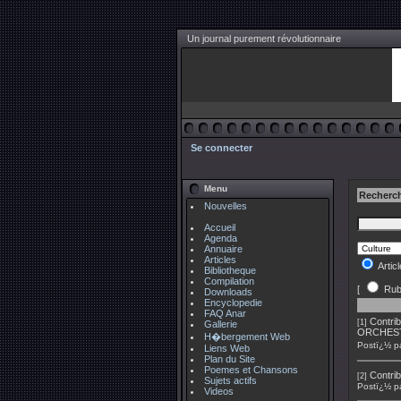
Un journal purement révolutionnaire
Se connecter
Menu
Recherch
Nouvelles
Accueil
Agenda
Annuaire
Articles
Artic
Bibliotheque
Compilation
[
Rub
Downloads
Encyclopedie
FAQ Anar
Contrib
[1]
Gallerie
ORCHES
H�bergement Web
Postï¿½ p
Liens Web
Plan du Site
Poemes et Chansons
Contrib
[2]
Sujets actifs
Postï¿½ p
Videos