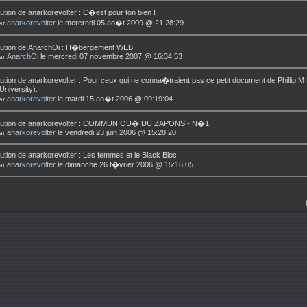
ution de
anarkorevolter
:
C�est pour ton bien !
anarkorevolter
le mercredi 05 ao�t 2009 @ 21:28:29
ar
ution de
AnarchOi
:
H�bergement WEB
AnarchOi
le mercredi 07 novembre 2007 @ 16:34:53
ar
ution de
anarkorevolter
:
Pour ceux qui ne conna�traient pas ce petit document de Phillip M
University):
anarkorevolter
le mardi 15 ao�t 2006 @ 09:19:04
ar
ution de
anarkorevolter
:
COMMUNIQU� DU ZAPONS - N�1
anarkorevolter
le vendredi 23 juin 2006 @ 15:28:20
ar
ution de
anarkorevolter
:
Les femmes et le Black Bloc
anarkorevolter
le dimanche 26 f�vrier 2006 @ 15:16:05
ar