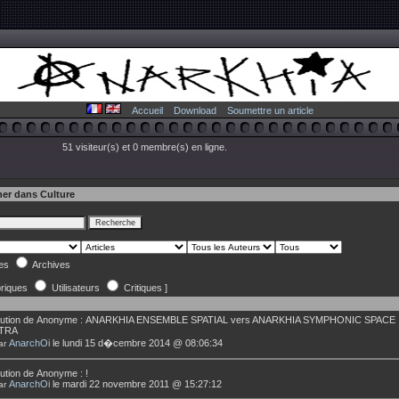
Accueil
Download
Soumettre un article
51 visiteur(s) et 0 membre(s) en ligne.
er dans Culture
les
Archives
riques
Utilisateurs
Critiques ]
ution de
Anonyme
:
ANARKHIA ENSEMBLE SPATIAL vers ANARKHIA SYMPHONIC SPACE
TRA
AnarchOi
le lundi 15 d�cembre 2014 @ 08:06:34
ar
ution de
Anonyme
:
!
AnarchOi
le mardi 22 novembre 2011 @ 15:27:12
ar