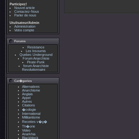
Participez!
Nouvel article
Contactez-Nous
Parler de nous
Utulisateur/Admin
Administration
Votre compte
Forums
Resistance
Les Insoumis
Quebec Underground
Forum Anarchiste
Pirate-Punk
forum Anarchiste
Revolutionnaire
Cat�gories
Alternatives
Anarchisme
Anglais
Appel
Autres
Citations
�cologie
International
Millitantisme
Recettes v�g�
Th�orie
Video
Anarkhia
Blackblock