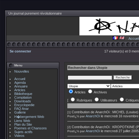
Un journal purement révolutionnaire
Accuei
Se connecter
17 visiteur(s) et 0 mem
Menu
Rechercher dans Utopie
Nouvelles
Accueil
Agenda
Annuaire
Articles
Articles
Archives
Bibliotheque
Compilation
[
Rubriques
Utilisateurs
Critiques
Downloads
Encyclopedie
FAQ Anar
Contribution de
AnarchOi
:
MICHEL (Louise) 
Gallerie
[1]
AnarchOi
le mercredi 16 novembre
Postï¿½ par
H�bergement Web
Liens Web
Plan du Site
Contribution de
AnarchOi
:
KROPOTKINE (Pie
[2]
Poemes et Chansons
AnarchOi
le mercredi 27 juillet 200
Postï¿½ par
Sujets actifs
Videos