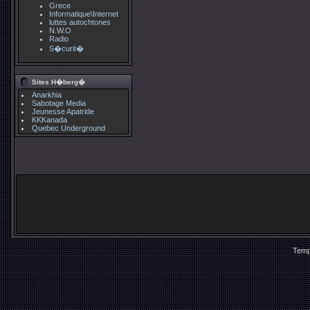
Grece
Informatique\Internet
luttes autochtones
N.W.O
Radio
S�curit�
Sites H�berg�
Anarkhia
Sabotage Media
Jeunesse Apatride
KKKanada
Quebec Underground
Temp