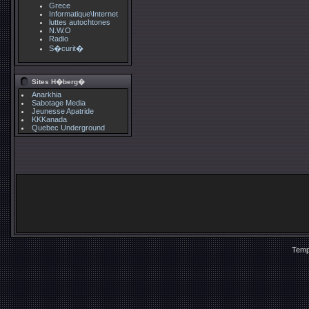
Grece
Informatique\Internet
luttes autochtones
N.W.O
Radio
S�curit�
Sites H�berg�
Anarkhia
Sabotage Media
Jeunesse Apatride
KKKanada
Quebec Underground
Temp