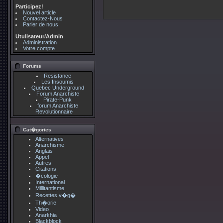
Participez!
Nouvel article
Contactez-Nous
Parler de nous
Utulisateur/Admin
Administration
Votre compte
Forums
Resistance
Les Insoumis
Quebec Underground
Forum Anarchiste
Pirate-Punk
forum Anarchiste
Revolutionnaire
Cat�gories
Alternatives
Anarchisme
Anglais
Appel
Autres
Citations
�cologie
International
Millitantisme
Recettes v�g�
Th�orie
Video
Anarkhia
Blackblock