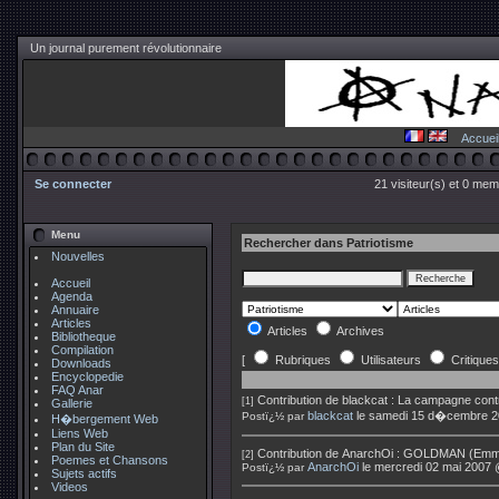
Un journal purement révolutionnaire
Accuei
Se connecter
21 visiteur(s) et 0 mem
Menu
Rechercher dans Patriotisme
Nouvelles
Accueil
Agenda
Annuaire
Articles
Articles
Archives
Bibliotheque
Compilation
[
Rubriques
Utilisateurs
Critiques
Downloads
Encyclopedie
FAQ Anar
Contribution de
blackcat
:
La campagne contre
[1]
Gallerie
blackcat
le samedi 15 d�cembre 2
Postï¿½ par
H�bergement Web
Liens Web
Plan du Site
Contribution de
AnarchOi
:
GOLDMAN (Emma)
[2]
Poemes et Chansons
AnarchOi
le mercredi 02 mai 2007 
Postï¿½ par
Sujets actifs
Videos