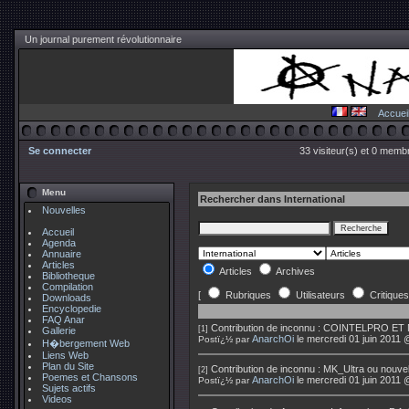
Un journal purement révolutionnaire
Accuei
Se connecter
33 visiteur(s) et 0 membr
Menu
Rechercher dans International
Nouvelles
Accueil
Agenda
Annuaire
Articles
Articles
Archives
Bibliotheque
Compilation
[
Rubriques
Utilisateurs
Critiques
Downloads
Encyclopedie
FAQ Anar
Contribution de
inconnu
:
COINTELPRO ET
[1]
Gallerie
AnarchOi
le mercredi 01 juin 2011 
Postï¿½ par
H�bergement Web
Liens Web
Plan du Site
Contribution de
inconnu
:
MK_Ultra ou nouvel
[2]
Poemes et Chansons
AnarchOi
le mercredi 01 juin 2011 
Postï¿½ par
Sujets actifs
Videos