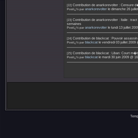
Contribution de
anarkorevolter
:
Censure d�i
[22]
anarkorevolter
le dimanche 26 juill
Postï¿½ par
Contribution de
anarkorevolter
:
Italie : tr
[23]
semaines
anarkorevolter
le lundi 13 juillet 2
Postï¿½ par
Contribution de
blackcat
:
Pouvoir assassin !
[24]
blackcat
le vendredi 03 juillet 2009
Postï¿½ par
Contribution de
blackcat
:
Liban: Court m�t
[25]
blackcat
le mardi 30 juin 2009 @ 16
Postï¿½ par
Temp