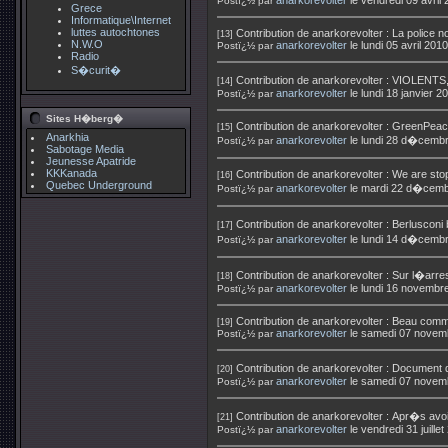
anarkorevolter
le vendredi 09 avril
Postï¿½ par
Grece
Informatique\Internet
luttes autochtones
Contribution de
anarkorevolter
:
La police no
[13]
N.W.O
anarkorevolter
le lundi 05 avril 20
Postï¿½ par
Radio
S�curit�
Contribution de
anarkorevolter
:
VIOLENTS
[14]
anarkorevolter
le lundi 18 janvier 
Postï¿½ par
Sites H�berg�
Contribution de
anarkorevolter
:
GreenPeace
[15]
Anarkhia
anarkorevolter
le lundi 28 d�cemb
Postï¿½ par
Sabotage Media
Jeunesse Apatride
KKKanada
Contribution de
anarkorevolter
:
We are sto
[16]
Quebec Underground
anarkorevolter
le mardi 22 d�cemb
Postï¿½ par
Contribution de
anarkorevolter
:
Berlusconi
[17]
anarkorevolter
le lundi 14 d�cemb
Postï¿½ par
Contribution de
anarkorevolter
:
Sur l�arres
[18]
anarkorevolter
le lundi 16 novembr
Postï¿½ par
Contribution de
anarkorevolter
:
Beau comme
[19]
anarkorevolter
le samedi 07 novem
Postï¿½ par
Contribution de
anarkorevolter
:
Document d
[20]
anarkorevolter
le samedi 07 novem
Postï¿½ par
Contribution de
anarkorevolter
:
Apr�s avoi
[21]
anarkorevolter
le vendredi 31 juill
Postï¿½ par