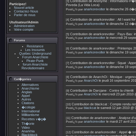
Contribution de
Anonyme
:
Informations-P�ti
[3]
Participez!
Poveda (La Vida Loca)
Nouvel article
anarkorevolter
le dimanche 26 d�
Postï¿½ par
Contactez-Nous
Parler de nous
Contribution de
anarkorevolter
:
All I want fo
[4]
Utulisateur/Admin
anarkorevolter
le dimanche 12 d�
Postï¿½ par
Administration
Votre compte
Contribution de
anarkorevolter
:
Pays-Bas: in
[5]
anarkorevolter
le mercredi 29 sep
Postï¿½ par
Forums
Resistance
Contribution de
anarkorevolter
:
Printemps 2
[6]
Les Insoumis
anarkorevolter
le dimanche 19 sep
Postï¿½ par
Quebec Underground
Forum Anarchiste
Pirate-Punk
Contribution de
anarkorevolter
:
Squat : App
[7]
forum Anarchiste
anarkorevolter
le dimanche 19 sep
Postï¿½ par
Revolutionnaire
Contribution de
AnarchOi
:
Mexique : urgenc
[8]
Cat�gories
AnarchOi
le jeudi 16 septembre 20
Postï¿½ par
Alternatives
Anarchisme
Contribution de
Darcjane
:
Contre la chienlit
[9]
Anglais
AnarchOi
le mercredi 23 juin 2010 
Postï¿½ par
Appel
Autres
Citations
Contribution de
blackcat
:
Compte rendu renc
[10]
�cologie
blackcat
le samedi 12 juin 2010 @ 
Postï¿½ par
International
Millitantisme
Contribution de
anarkorevolter
:
Analyse d'un
[11]
Recettes v�g�
anarkorevolter
le mardi 27 avril 20
Postï¿½ par
Th�orie
Video
Anarkhia
Contribution de
anarkorevolter
:
Appel � sol
[12]
Blackblock