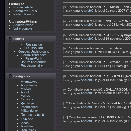
Participez!
Contribution de
AnarchOi
:
C. (Alain) - John 
Nouvel article
[3]
AnarchOi
le jeudi 01 mars 2007 @ 
Contactez-Nous
Postï¿½ par
Parler de nous
Contribution de
AnarchOi
:
BAILLARGEON (N
Utulisateur/Admin
[4]
AnarchOi
le mercredi 03 janvier 2
Administration
Postï¿½ par
Votre compte
Contribution de
AnarchOi
:
RECLUS (�lis�e)
[5]
AnarchOi
le jeudi 16 novembre 200
Forums
Postï¿½ par
Resistance
Les Insoumis
Contribution de
Anonyme
:
Etre naturel
[6]
Quebec Underground
AnarchOi
le vendredi 23 juin 2006 
Postï¿½ par
Forum Anarchiste
Pirate-Punk
forum Anarchiste
Contribution de
AnarchOi
:
E. Armand - Les d
[7]
Revolutionnaire
AnarchOi
le lundi 12 juin 2006 @ 0
Postï¿½ par
Contribution de
AnarchOi
:
BOSDEVEIX (Rola
Cat�gories
[8]
AnarchOi
le jeudi 18 mai 2006 @ 1
Postï¿½ par
Alternatives
Anarchisme
Anglais
Contribution de
AnarchOi
:
BAILLARGEON (No
[9]
Appel
AnarchOi
le vendredi 08 juillet 200
Postï¿½ par
Autres
Citations
�cologie
Contribution de
AnarchOi
:
FERRER (Christ
[10]
International
AnarchOi
le lundi 27 juin 2005 @ 1
Postï¿½ par
Millitantisme
Recettes v�g�
Contribution de
AnarchOi
:
BAKOUNINE (Miche
[11]
Th�orie
AnarchOi
le jeudi 26 mai 2005 @ 1
Postï¿½ par
Video
Anarkhia
Blackblock