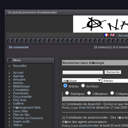
Un journal purement révolutionnaire
Accuei
Se connecter
18 visiteur(s) et 0 membr
Menu
Rechercher dans Id�ologie
Nouvelles
Accueil
Agenda
Annuaire
Articles
Bibliotheque
Articles
Archives
Compilation
Downloads
[
Rubriques
Utilisateurs
Critiques
Encyclopedie
FAQ Anar
Gallerie
Contribution de
AnarchOi
:
Qu'est-ce que l'
[1]
H�bergement Web
AnarchOi
le dimanche 17 mai 2009
Postï¿½ par
Liens Web
Plan du Site
Contribution de
anarkorevolter
:
Des r�action
Poemes et Chansons
[2]
Sujets actifs
d'�tre des agents provocateurs
Videos
anarkorevolter
le lundi 20 avril 20
Postï¿½ par