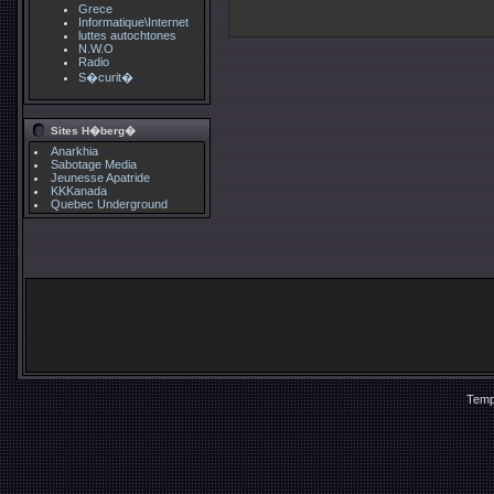
Grece
Informatique\Internet
luttes autochtones
N.W.O
Radio
S�curit�
Sites H�berg�
Anarkhia
Sabotage Media
Jeunesse Apatride
KKKanada
Quebec Underground
Temp