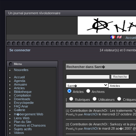
Un journal purement révolutionnaire
Accuei
Se connecter
14 visiteur(s) et 0 membr
Menu
Rechercher dans Sant�
Nouvelles
Accueil
Agenda
Annuaire
Articles
Bibliotheque
Articles
Archives
Compilation
Downloads
[
Rubriques
Utilisateurs
Critiques
Encyclopedie
FAQ Anar
Gallerie
Contribution de
AnarchOi
:
Les traitements "a
[1]
H�bergement Web
AnarchOi
le mercredi 17 octobre 2
Postï¿½ par
Liens Web
Plan du Site
Contribution de
AnarchOi
:
Sarkozy et la psy
[2]
Poemes et Chansons
AnarchOi
le mardi 28 ao�t 2007 @
Postï¿½ par
Sujets actifs
Videos