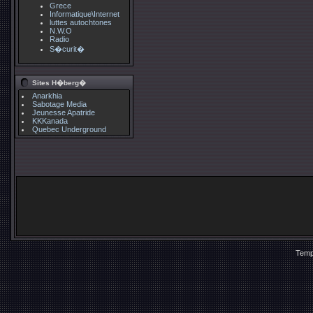
Grece
Informatique\Internet
luttes autochtones
N.W.O
Radio
S�curit�
Sites H�berg�
Anarkhia
Sabotage Media
Jeunesse Apatride
KKKanada
Quebec Underground
Temp