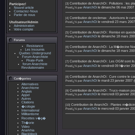
Contribution de
AnarchOi
:
Pollutions : les 
Participez!
[3]
AnarchOi
le dimanche 06 mai 2007
Nouvel article
Postï¿½ par
Contactez-Nous
Parler de nous
Contribution de
onclemax
:
Autorisons le can
[4]
AnarchOi
le vendredi 23 mars 200
Utulisateur/Admin
Postï¿½ par
Administration
Votre compte
Contribution de
AnarchOi
:
Remise en questi
[5]
AnarchOi
le dimanche 18 mars 200
Postï¿½ par
Forums
Resistance
Contribution de
AnarchOi
:
La M�decine Nou
[6]
Les Insoumis
AnarchOi
le dimanche 18 mars 200
Postï¿½ par
Quebec Underground
Forum Anarchiste
Pirate-Punk
Contribution de
AnarchOi
:
Les OGM sont ils
[7]
forum Anarchiste
AnarchOi
le vendredi 09 f�vrier 2
Postï¿½ par
Revolutionnaire
Contribution de
AnarchOi
:
Cure contre le ca
[8]
Cat�gories
AnarchOi
le mardi 23 janvier 2007
Postï¿½ par
Alternatives
Anarchisme
Contribution de
AnarchOi
:
Trucs-maison pou
[9]
Anglais
AnarchOi
le mercredi 03 janvier 2
Postï¿½ par
Appel
Autres
Citations
Contribution de
AnarchOi
:
Plantes m�dicin
[10]
�cologie
AnarchOi
le mercredi 03 janvier 2
Postï¿½ par
International
Millitantisme
Recettes v�g�
Th�orie
Video
Anarkhia
Blackblock