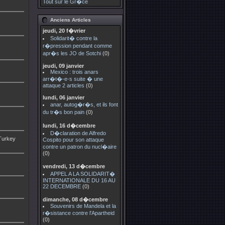
Tout sur le Gr�ce
Anciens Articles
jeudi, 20 f�vrier
Solidarit� contre la
r�pression pendant comme
apr�s les JO de Sotchi
(0)
jeudi, 09 janvier
Mexico : trois anars
arr�t�-e-s suite � une
attaque 2 articles
(0)
lundi, 06 janvier
anar, autog�r�s, et ils font
du tr�s bon pain
(0)
lundi, 16 d�cembre
D�claration de Alfredo
 Turkey
Cospito pour son attaque
contre un patron du nucl�aire
(0)
vendredi, 13 d�cembre
APPEL A LA SOLIDARIT�
INTERNATIONALE DU 16 AU
22 DECEMBRE
(0)
dimanche, 08 d�cembre
Souvenirs de Mandela et la
r�sistance contre l'Apartheid
(0)