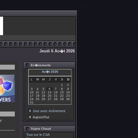
Jeudi 6 Ao�t 2026
Ev�nements
Ao�t 2026
L
M
M
J
V
S
D
1
2
3
4
5
6
7
8
9
10
11
12
13
14
15
16
17
18
19
20
21
22
23
24
25
26
27
28
29
30
31
X
Jour avec évènement
X
Aujourd'hui
ay
Sujets Chaud
Tout sur le CSA