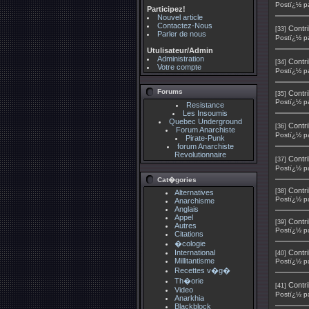
Postï¿½ p
Participez!
Nouvel article
Contactez-Nous
Contri
[33]
Parler de nous
Postï¿½ p
Utulisateur/Admin
Administration
Contri
[34]
Votre compte
Postï¿½ p
Forums
Contri
[35]
Postï¿½ p
Resistance
Les Insoumis
Quebec Underground
Contri
[36]
Forum Anarchiste
Postï¿½ p
Pirate-Punk
forum Anarchiste
Revolutionnaire
Contri
[37]
Postï¿½ p
Cat�gories
Contri
[38]
Alternatives
Postï¿½ p
Anarchisme
Anglais
Appel
Contri
[39]
Autres
Postï¿½ p
Citations
�cologie
International
Contri
[40]
Millitantisme
Postï¿½ p
Recettes v�g�
Th�orie
Contri
[41]
Video
Postï¿½ p
Anarkhia
Blackblock