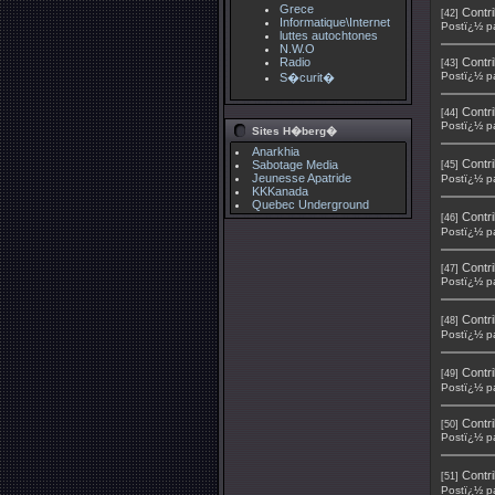
Grece
Contri
[42]
Informatique\Internet
Postï¿½ p
luttes autochtones
N.W.O
Radio
Contri
[43]
Postï¿½ p
S�curit�
Contri
[44]
Postï¿½ p
Sites H�berg�
Anarkhia
Contri
Sabotage Media
[45]
Jeunesse Apatride
Postï¿½ p
KKKanada
Quebec Underground
Contri
[46]
Postï¿½ p
Contri
[47]
Postï¿½ p
Contri
[48]
Postï¿½ p
Contri
[49]
Postï¿½ p
Contri
[50]
Postï¿½ p
Contri
[51]
Postï¿½ p