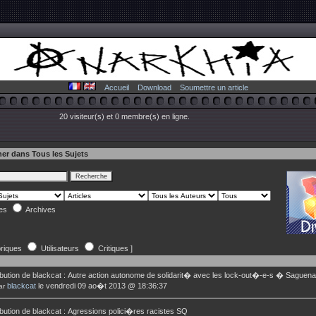
Accueil
Download
Soumettre un article
20 visiteur(s) et 0 membre(s) en ligne.
er dans Tous les Sujets
les
Archives
riques
Utilisateurs
Critiques ]
bution de
blackcat
:
Autre action autonome de solidarit� avec les lock-out�-e-s � Saguen
blackcat
le vendredi 09 ao�t 2013 @ 18:36:37
ar
bution de
blackcat
:
Agressions polici�res racistes SQ