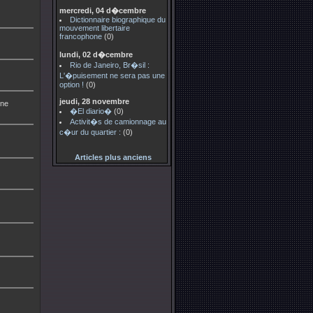
mercredi, 04 d�cembre
Dictionnaire biographique du
mouvement libertaire
francophone
(0)
lundi, 02 d�cembre
Rio de Janeiro, Br�sil :
L'�puisement ne sera pas une
option !
(0)
jeudi, 28 novembre
gne
�El diario�
(0)
Activit�s de camionnage au
c�ur du quartier :
(0)
Articles plus anciens