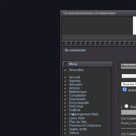
Un journal purement révolutionnaire
Se connecter
Menu
Recherch
Nouvelles
Accueil
Agenda
Annuaire
Articles
Artic
Bibliotheque
Compilation
Downloads
Encyclopedie
FAQ Anar
[
Rub
Gallerie
H�bergement Web
Liens Web
Contri
[31]
Plan du Site
Postï¿½ p
Poemes et Chansons
Sujets actifs
Videos
Contri
[32]