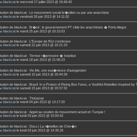
blackcat
le mercredi 17 juillet 2013 @ 19:46:40
ar
bution de
blackcat
:
Le mouvement social br�silien vu par une anarchiste
blackcat
le vendredi 28 juin 2013 @ 14:11:02
ar
bution de
blackcat
:
Br�sil : le gouvernement PT cible les anarchistes � Porto Alegre
blackcat
le mardi 25 juin 2013 @ 20:10:53
ar
bution de
blackcat
:
L'Europe de l'Est s'embrase
blackcat
le samedi 22 juin 2013 @ 16:21:33
ar
bution de
blackcat
:
Terreur r�pressive � Istanbul
blackcat
le mardi 18 juin 2013 @ 21:06:23
ar
bution de
blackcat
:
Vio.Me, une exp�rience d'autogestion
blackcat
le samedi 15 juin 2013 @ 20:44:39
ar
bution de
blackcat
:
Brazil: In a Protest of Rising Bus Fares, a Youthful Rebellion Inspired by
blackcat
le samedi 15 juin 2013 @ 20:37:32
ar
bution de
blackcat
:
Tint(a)nar
blackcat
le mardi 04 juin 2013 @ 13:17:20
ar
bution de
blackcat
:
Appel au soutien du mouvement actuel en Turquie !
blackcat
le lundi 03 juin 2013 @ 15:04:42
ar
bution de
blackcat
:
Docu | La r�bellion de Cher�n
blackcat
le lundi 03 juin 2013 @ 14:35:26
ar