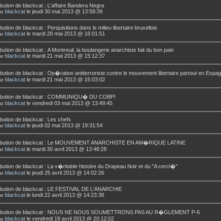
bution de
blackcat
:
L'affaire Bandera Negra
blackcat
le jeudi 30 mai 2013 @ 13:58:39
ar
bution de
blackcat
:
Perquisitions dans le milieu libertaire bruxellois
blackcat
le mardi 28 mai 2013 @ 16:01:51
ar
bution de
blackcat
:
A Montreuil, la boulangerie anarchiste fait du bon pain
blackcat
le mardi 21 mai 2013 @ 15:12:37
ar
bution de
blackcat
:
Op�ration antiterroriste contre le mouvement libertaire partout en Espa
blackcat
le mardi 21 mai 2013 @ 15:03:02
ar
bution de
blackcat
:
COMMUNIQU� DU COBP!
blackcat
le vendredi 03 mai 2013 @ 13:49:45
ar
bution de
blackcat
:
Les chefs
blackcat
le jeudi 02 mai 2013 @ 19:31:54
ar
bution de
blackcat
:
Le MOUVEMENT ANARCHISTE EN AM�RIQUE LATINE
blackcat
le mardi 30 avril 2013 @ 13:48:28
ar
bution de
blackcat
:
La v�ritable histoire du Drapeau Noir et du "A cercl�"
blackcat
le jeudi 25 avril 2013 @ 14:02:26
ar
bution de
blackcat
:
LE FESTIVAL DE L'ANARCHIE
blackcat
le lundi 22 avril 2013 @ 14:23:38
ar
bution de
blackcat
:
NOUS NE NOUS SOUMETTRONS PAS AU R�GLEMENT P-6
blackcat
le vendredi 19 avril 2013 @ 20:12:02
ar