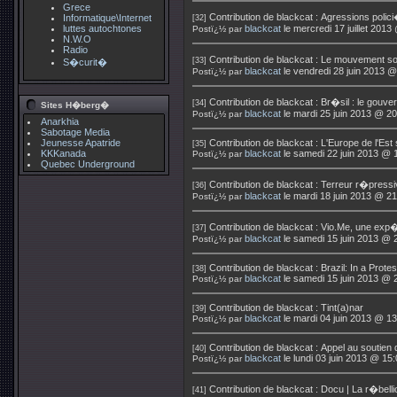
Grece
Contribution de
blackcat
:
Agressions polic
Informatique\Internet
[32]
luttes autochtones
blackcat
le mercredi 17 juillet 2013
Postï¿½ par
N.W.O
Radio
Contribution de
blackcat
:
Le mouvement soc
[33]
S�curit�
blackcat
le vendredi 28 juin 2013 @
Postï¿½ par
Contribution de
blackcat
:
Br�sil : le gouve
[34]
Sites H�berg�
blackcat
le mardi 25 juin 2013 @ 20
Postï¿½ par
Anarkhia
Sabotage Media
Jeunesse Apatride
Contribution de
blackcat
:
L'Europe de l'Est
[35]
KKKanada
blackcat
le samedi 22 juin 2013 @ 
Postï¿½ par
Quebec Underground
Contribution de
blackcat
:
Terreur r�pressi
[36]
blackcat
le mardi 18 juin 2013 @ 21
Postï¿½ par
Contribution de
blackcat
:
Vio.Me, une exp�
[37]
blackcat
le samedi 15 juin 2013 @ 
Postï¿½ par
Contribution de
blackcat
:
Brazil: In a Prote
[38]
blackcat
le samedi 15 juin 2013 @ 
Postï¿½ par
Contribution de
blackcat
:
Tint(a)nar
[39]
blackcat
le mardi 04 juin 2013 @ 13
Postï¿½ par
Contribution de
blackcat
:
Appel au soutien
[40]
blackcat
le lundi 03 juin 2013 @ 15
Postï¿½ par
Contribution de
blackcat
:
Docu | La r�bell
[41]