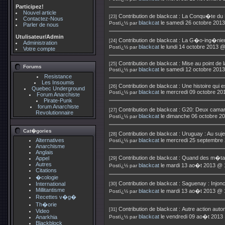
Participez!
Nouvel article
Contribution de
blackcat
:
La Conqu�te du P
[23]
Contactez-Nous
blackcat
le samedi 26 octobre 201
Postï¿½ par
Parler de nous
Utulisateur/Admin
Contribution de
blackcat
:
La G�o-ing�nier
[24]
Administration
blackcat
le lundi 14 octobre 2013 
Postï¿½ par
Votre compte
Contribution de
blackcat
:
Mise au point de 
[25]
Forums
blackcat
le samedi 12 octobre 201
Postï¿½ par
Resistance
Les Insoumis
Contribution de
blackcat
:
Une histoire qui e
[26]
Quebec Underground
blackcat
le mercredi 09 octobre 20
Postï¿½ par
Forum Anarchiste
Pirate-Punk
forum Anarchiste
Contribution de
blackcat
:
G20: Deux camar
[27]
Revolutionnaire
blackcat
le dimanche 06 octobre 2
Postï¿½ par
Cat�gories
Contribution de
blackcat
:
Uruguay : Au suj
[28]
Alternatives
blackcat
le mercredi 25 septembre
Postï¿½ par
Anarchisme
Anglais
Contribution de
blackcat
:
Quand des m�tall
Appel
[29]
Autres
blackcat
le mardi 13 ao�t 2013 @ 
Postï¿½ par
Citations
�cologie
Contribution de
blackcat
:
Saguenay : Injonc
International
[30]
Millitantisme
blackcat
le mardi 13 ao�t 2013 @ 
Postï¿½ par
Recettes v�g�
Th�orie
Contribution de
blackcat
:
Autre action aut
[31]
Video
blackcat
le vendredi 09 ao�t 2013
Anarkhia
Postï¿½ par
Blackblock