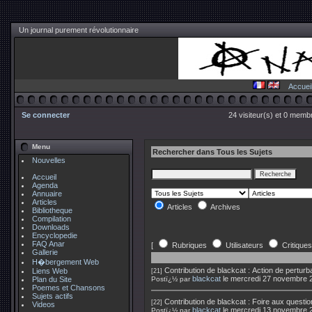
Un journal purement révolutionnaire
Accuei
Se connecter
24 visiteur(s) et 0 membr
Menu
Rechercher dans Tous les Sujets
Nouvelles
Accueil
Agenda
Annuaire
Articles
Articles
Archives
Bibliotheque
Compilation
Downloads
Encyclopedie
FAQ Anar
[
Rubriques
Utilisateurs
Critiques
Gallerie
H�bergement Web
Contribution de
blackcat
:
Action de pertur
Liens Web
[21]
blackcat
le mercredi 27 novembre 
Plan du Site
Postï¿½ par
Poemes et Chansons
Sujets actifs
Contribution de
blackcat
:
Foire aux questio
[22]
Videos
blackcat
le mercredi 13 novembre 
Postï¿½ par