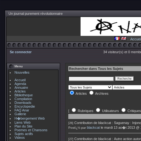
Un journal purement révolutionnaire
Accuei
Se connecter
34 visiteur(s) et 0 membr
Menu
Rechercher dans Tous les Sujets
Nouvelles
Accueil
Agenda
Annuaire
Articles
Articles
Archives
Bibliotheque
Compilation
Downloads
Encyclopedie
FAQ Anar
[
Rubriques
Utilisateurs
Critiques
Gallerie
H�bergement Web
Liens Web
Contribution de
blackcat
:
Saguenay : Injonc
[26]
Plan du Site
blackcat
le mardi 13 ao�t 2013 @ 
Postï¿½ par
Poemes et Chansons
Sujets actifs
Videos
Contribution de
blackcat
:
Autre action aut
[27]