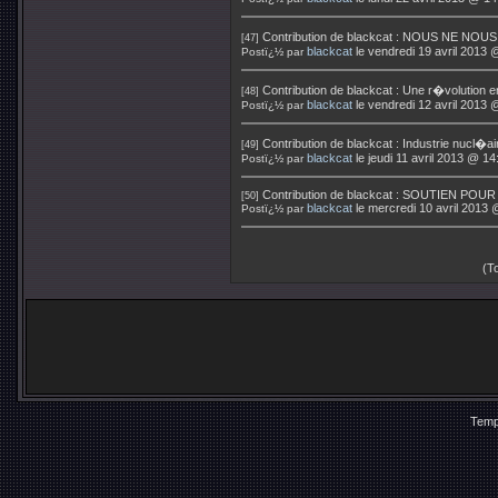
Contribution de
blackcat
:
NOUS NE NOUS
[47]
blackcat
le vendredi 19 avril 2013 
Postï¿½ par
Contribution de
blackcat
:
Une r�volution e
[48]
blackcat
le vendredi 12 avril 2013 
Postï¿½ par
Contribution de
blackcat
:
Industrie nucl�ai
[49]
blackcat
le jeudi 11 avril 2013 @ 14
Postï¿½ par
Contribution de
blackcat
:
SOUTIEN POUR 
[50]
blackcat
le mercredi 10 avril 2013 
Postï¿½ par
(T
Temp