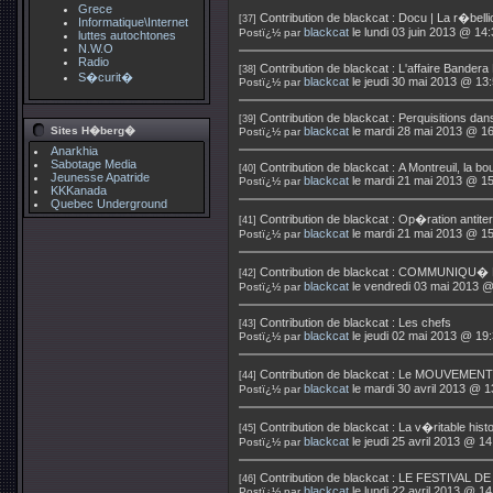
Grece
Contribution de
blackcat
:
Docu | La r�bell
[37]
Informatique\Internet
blackcat
le lundi 03 juin 2013 @ 14
Postï¿½ par
luttes autochtones
N.W.O
Radio
Contribution de
blackcat
:
L'affaire Bandera
[38]
S�curit�
blackcat
le jeudi 30 mai 2013 @ 13
Postï¿½ par
Contribution de
blackcat
:
Perquisitions dans 
[39]
Sites H�berg�
blackcat
le mardi 28 mai 2013 @ 16
Postï¿½ par
Anarkhia
Sabotage Media
Contribution de
blackcat
:
A Montreuil, la bo
[40]
Jeunesse Apatride
blackcat
le mardi 21 mai 2013 @ 15
Postï¿½ par
KKKanada
Quebec Underground
Contribution de
blackcat
:
Op�ration antiter
[41]
blackcat
le mardi 21 mai 2013 @ 15
Postï¿½ par
Contribution de
blackcat
:
COMMUNIQU� 
[42]
blackcat
le vendredi 03 mai 2013 @
Postï¿½ par
Contribution de
blackcat
:
Les chefs
[43]
blackcat
le jeudi 02 mai 2013 @ 19
Postï¿½ par
Contribution de
blackcat
:
Le MOUVEMENT
[44]
blackcat
le mardi 30 avril 2013 @ 1
Postï¿½ par
Contribution de
blackcat
:
La v�ritable hist
[45]
blackcat
le jeudi 25 avril 2013 @ 14
Postï¿½ par
Contribution de
blackcat
:
LE FESTIVAL DE
[46]
blackcat
le lundi 22 avril 2013 @ 14
Postï¿½ par