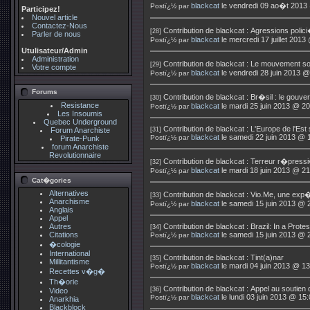
blackcat
le vendredi 09 ao�t 2013
Postï¿½ par
Participez!
Nouvel article
Contactez-Nous
Contribution de
blackcat
:
Agressions polic
[28]
Parler de nous
blackcat
le mercredi 17 juillet 2013
Postï¿½ par
Utulisateur/Admin
Administration
Contribution de
blackcat
:
Le mouvement soc
[29]
Votre compte
blackcat
le vendredi 28 juin 2013 @
Postï¿½ par
Forums
Contribution de
blackcat
:
Br�sil : le gouve
[30]
Resistance
blackcat
le mardi 25 juin 2013 @ 20
Postï¿½ par
Les Insoumis
Quebec Underground
Contribution de
blackcat
:
L'Europe de l'Est
Forum Anarchiste
[31]
blackcat
le samedi 22 juin 2013 @ 
Postï¿½ par
Pirate-Punk
forum Anarchiste
Revolutionnaire
Contribution de
blackcat
:
Terreur r�pressi
[32]
blackcat
le mardi 18 juin 2013 @ 21
Postï¿½ par
Cat�gories
Alternatives
Contribution de
blackcat
:
Vio.Me, une exp�
[33]
Anarchisme
blackcat
le samedi 15 juin 2013 @ 
Postï¿½ par
Anglais
Appel
Autres
Contribution de
blackcat
:
Brazil: In a Prote
[34]
Citations
blackcat
le samedi 15 juin 2013 @ 
Postï¿½ par
�cologie
International
Contribution de
blackcat
:
Tint(a)nar
[35]
Millitantisme
blackcat
le mardi 04 juin 2013 @ 13
Postï¿½ par
Recettes v�g�
Th�orie
Contribution de
blackcat
:
Appel au soutien
[36]
Video
blackcat
le lundi 03 juin 2013 @ 15
Postï¿½ par
Anarkhia
Blackblock