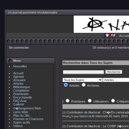
Un journal purement révolutionnaire
Accuei
Se connecter
18 visiteur(s) et 0 membre
Menu
Rechercher dans Tous les Sujets
Nouvelles
Accueil
Agenda
Annuaire
Articles
Articles
Archives
Bibliotheque
Compilation
Downloads
Encyclopedie
FAQ Anar
[
Rubriques
Utilisateurs
Critiques
Gallerie
H�bergement Web
Liens Web
Contribution de
blackcat
:
Ch�rEs camarades 
[1]
Plan du Site
blackcat
le mercredi 26 mars 2014
Postï¿½ par
Poemes et Chansons
Sujets actifs
Videos
Contribution de
blackcat
:
Le COBP d�nonce l'
[2]