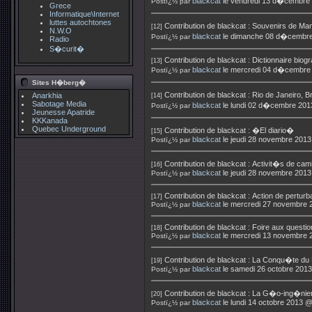
blackcat
le vendredi 13 d�cembre
Postï¿½ par
Grece
Informatique\Internet
luttes autochtones
Contribution de
blackcat
:
Souvenirs de Mand
[12]
N.W.O
blackcat
le dimanche 08 d�cembre
Postï¿½ par
Radio
S�curit�
Contribution de
blackcat
:
Dictionnaire biog
[13]
blackcat
le mercredi 04 d�cembre
Postï¿½ par
Sites H�berg�
Contribution de
blackcat
:
Rio de Janeiro, B
Anarkhia
[14]
Sabotage Media
blackcat
le lundi 02 d�cembre 201
Postï¿½ par
Jeunesse Apatride
KKKanada
Quebec Underground
Contribution de
blackcat
:
�El diario�
[15]
blackcat
le jeudi 28 novembre 201
Postï¿½ par
Contribution de
blackcat
:
Activit�s de cam
[16]
blackcat
le jeudi 28 novembre 201
Postï¿½ par
Contribution de
blackcat
:
Action de pertur
[17]
blackcat
le mercredi 27 novembre 
Postï¿½ par
Contribution de
blackcat
:
Foire aux questio
[18]
blackcat
le mercredi 13 novembre 
Postï¿½ par
Contribution de
blackcat
:
La Conqu�te du P
[19]
blackcat
le samedi 26 octobre 201
Postï¿½ par
Contribution de
blackcat
:
La G�o-ing�nier
[20]
blackcat
le lundi 14 octobre 2013 
Postï¿½ par