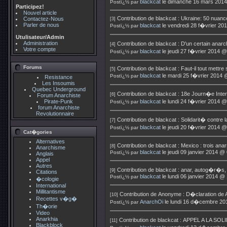
blackcat
le dimanche 16 mars 2014
Postï¿½ par
Participez!
Nouvel article
Contribution de
blackcat
:
Ukraine: 50 nuanc
Contactez-Nous
[3]
Parler de nous
blackcat
le vendredi 28 f�vrier 20
Postï¿½ par
Utulisateur/Admin
Administration
Contribution de
blackcat
:
D'un certain anar
[4]
Votre compte
blackcat
le jeudi 27 f�vrier 2014 @
Postï¿½ par
Forums
Contribution de
blackcat
:
Faut-il tout mettre
[5]
blackcat
le mardi 25 f�vrier 2014 
Postï¿½ par
Resistance
Les Insoumis
Quebec Underground
Contribution de
blackcat
:
18e Journ�e Intern
[6]
Forum Anarchiste
Pirate-Punk
blackcat
le lundi 24 f�vrier 2014 @
Postï¿½ par
forum Anarchiste
Revolutionnaire
Contribution de
blackcat
:
Solidarit� contre
[7]
blackcat
le jeudi 20 f�vrier 2014 @
Postï¿½ par
Cat�gories
Alternatives
Contribution de
blackcat
:
Mexico : trois ana
[8]
Anarchisme
blackcat
le jeudi 09 janvier 2014 @
Postï¿½ par
Anglais
Appel
Autres
Contribution de
blackcat
:
anar, autog�r�s, e
[9]
Citations
blackcat
le lundi 06 janvier 2014 @
Postï¿½ par
�cologie
International
Millitantisme
Contribution de
Anonyme
:
D�claration de A
[10]
Recettes v�g�
AnarchOi
le lundi 16 d�cembre 20
Postï¿½ par
Th�orie
Video
Anarkhia
Contribution de
blackcat
:
APPEL A LA SO
[11]
Blackblock