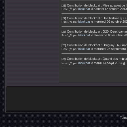
Contribution de
blackcat
:
Mise au point de 
[21]
blackcat
le samedi 12 octobre 201
Postï¿½ par
Contribution de
blackcat
:
Une histoire qui e
[22]
blackcat
le mercredi 09 octobre 20
Postï¿½ par
Contribution de
blackcat
:
G20: Deux camar
[23]
blackcat
le dimanche 06 octobre 2
Postï¿½ par
Contribution de
blackcat
:
Uruguay : Au suj
[24]
blackcat
le mercredi 25 septembre
Postï¿½ par
Contribution de
blackcat
:
Quand des m�tall
[25]
blackcat
le mardi 13 ao�t 2013 @ 
Postï¿½ par
Temp