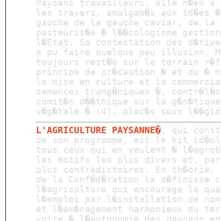
Paysans travailleurs, elle n�en a 
les travers, amalgam�s aux id�es �
gauche de la gauche caviar, de la 
pasteuris�e � l��cologisme gestion
l�Etat. Sa contestation des d�rive
a pu faire quelque peu illusion. M
toujours rest�e sur le terrain r�f
principe de pr�caution � et du � m
la mise en culture et la commercia
semences trang�niques �, contr�l�s
comit�s d��thique sur la g�n�tique
v�g�tale � (4), plac�s sous l��gid
L'AGRICULTURE PAYSANNE�
, qui const
de son programme, est le kit id�ol
tous ceux qui en veulent � l�agrob
les motifs les plus divers et, par
plus contradictoires. En th�orie, 
de la Conf�d�ration la d�finisse c
l�agriculture qui encourage la qua
l�emploi par l�installation de nom
et l�am�nagement harmonieux du ter
voire � l�autonomie des paysans en