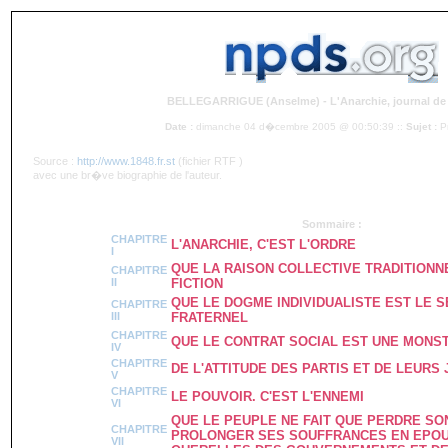
BELLEGARRIGUE (Anselme) - L'Anarchie, journal de l
Date :
dimanche 04 d�cembre 2005 @ 00:50:39 ::
Sujet :
P
Source :
http://www.1848.fr.st
(fichier RTF )
avec une br�ve biographie de l'auteur.
Sommaire :
CHAPITRE
L'ANARCHIE, C'EST L'ORDRE
I
QUE LA RAISON COLLECTIVE TRADITIONN
CHAPITRE
II
FICTION
QUE LE DOGME INDIVIDUALISTE EST LE 
CHAPITRE
III
FRATERNEL
CHAPITRE
QUE LE CONTRAT SOCIAL EST UNE MONS
IV
CHAPITRE
DE L'ATTITUDE DES PARTIS ET DE LEURS
V
CHAPITRE
LE POUVOIR. C'EST L'ENNEMI
VI
QUE LE PEUPLE NE FAIT QUE PERDRE SO
CHAPITRE
PROLONGER SES SOUFFRANCES EN EPOU
VII