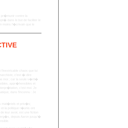
e pr�munir contre la
pt� dans le but de faciliter le
 moins l'�crivain que le
CTIVE
l'inextricable chaos que lui
anarchiste, c'est-�-dire
que moi ; car la seule v�rit�
ibles, appr�hensibles et
nterpr�tation, c'est moi. Je
matique, dans l'inconnu : Je
s mat�riels et priv�s;
 et la politique r�unis ont
e leur avoir, est une fiction
 clerg�s, depuis Aaron jusqu'�
nsible.