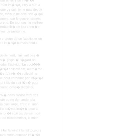
t sur la terre un int�r�t
mon int�r�t, il n'y a sur la
e ce soit; je ne puis devoir
e, mais je ne dois rien � qui
rnement, car le gouvernement
prend. En tout cas, le meilleur
probabilit� de leur rentr�e,
cevoir de personne.
e chacun de se l'appliquer ou
 seul int�r�t humain dont il
s. Seulement, n'aimant pas �
riv�, j'agis � l'�gard de
roduit l'individu. La soci�t�
nt�r�t collectif est, au m�me
�s. L'int�r�t collectif ne
 ne peut entendre par int�r�t
seul individu soit l�s� pour
�quent, cess� d'exister.
priv� dans l'ordre fatal des
ute ou ne demandera la
a plus large. C'est ici mon
 j'ai le m�me int�r�t que la
ma for�t et je garderais mon
 de m'indemniser, le mien
it la loi et il la fait toujours
 quand vous appelez int�r�t