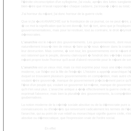
l'�troite circonscription d'un syllogisme, j'ai voulu, apr�s des luttes sanglan
bien-�tre que m'avait rapport�e chaque cadavre, j'ai trouv� z�ro au total; 
J'ai horreur du n�ant; j'ai donc horreur de la guerre civile.
Que si j'ai �crit ANARCHIE sur le frontispice de ce journal, ce ne peut �tre,
� ce mot la signification que lui ont donn�, fort � tort, ainsi que je l'explique
gouvernementalistes, mais pour lui restituer, tout au contraire, le droit �tym
d�mocraties.
L'anarchie
est le n�ant des gouvernements. Les gouvernements, dont nous 
naturellement trouv� rien de mieux � faire qu'� nous �lever dans la crainte 
leur destruction. Mais comme, � son tour, les gouvernements est le n�ant des
est rationnel que le peuple, devenu clairvoyant � l'endroit des v�rit�s essen
n�ant propre toute l'horreur qu'il avait d'abord ressentie pour le n�ant de ses
L'anarchie
est un vieux mot, mais ce mot exprime pour nous une id�e mode
moderne, car l'id�e est la fille de l'int�r�t. L'histoire a appel� anarchique l'
duquel se trouvaient plusieurs gouvernements en comp�tition, mais autre chos
voulant �tre gouvern�, manque de gouvernement pr�cis�ment parce qu'il e
l'�tat d'un peuple qui, voulant se gouverner lui-m�me, manque de gouver
qu'il n'en veut plus. L'anarchie antique a �t� effectivement la guerre civile et,
exprimait l'absence, mais bien la pluralit� des gouvernements, la comp�tition
goubernatives.
La notion moderne de la v�rit� sociale absolue ou de la d�mocratie pure a 
connaissances ou d'int�r�ts qui renversent radicalement les termes de l'�quat
l'anarchie, qui au point de vue relatif ou monarchique signifie guerre civile, n
absolue ou d�mocratique, que l'expression vraie de l'ordre social.
En effet