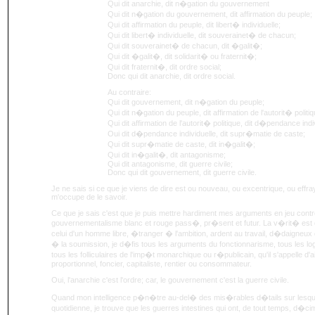
Qui dit anarchie, dit n�gation du gouvernement
Qui dit n�gation du gouvernement, dit affirmation du peuple;
Qui dit affirmation du peuple, dit libert� individuelle;
Qui dit libert� individuelle, dit souverainet� de chacun;
Qui dit souverainet� de chacun, dit �galit�;
Qui dit �galit�, dit solidarit� ou fraternit�;
Qui dit fraternit�, dit ordre social;
Donc qui dit anarchie, dit ordre social.
Au contraire:
Qui dit gouvernement, dit n�gation du peuple;
Qui dit n�gation du peuple, dit affirmation de l'autorit� politiq
Qui dit affirmation de l'autorit� politique, dit d�pendance indi
Oui dit d�pendance individuelle, dit supr�matie de caste;
Qui dit supr�matie de caste, dit in�galit�;
Qui dit in�galit�, dit antagonisme;
Qui dit antagonisme, dit guerre civile;
Donc qui dit gouvernement, dit guerre civile.
Je ne sais si ce que je viens de dire est ou nouveau, ou excentrique, ou effray
m'occupe de le savoir.
Ce que je sais c'est que je puis mettre hardiment mes arguments en jeu contr
gouvernementalisme blanc et rouge pass�, pr�sent et futur. La v�rit� est qu
celui d'un homme libre, �tranger � l'ambition, ardent au travail, d�daigneu
� la soumission, je d�fis tous les arguments du fonctionnarisme, tous les l
tous les folliculaires de l'imp�t monarchique ou r�publicain, qu'il s'appelle d'ai
proportionnel, foncier, capitaliste, rentier ou consommateur.
Oui, l'anarchie c'est l'ordre; car, le gouvernement c'est la guerre civile.
Quand mon intelligence p�n�tre au-del� des mis�rables d�tails sur lesqu
quotidienne, je trouve que les guerres intestines qui ont, de tout temps, d�