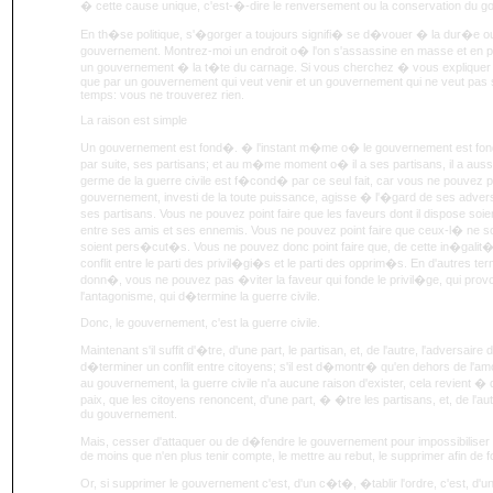
� cette cause unique, c'est-�-dire le renversement ou la conservation du 
En th�se politique, s'�gorger a toujours signifi� se d�vouer � la dur�e 
gouvernement. Montrez-moi un endroit o� l'on s'assassine en masse et en plei
un gouvernement � la t�te du carnage. Si vous cherchez � vous expliquer l
que par un gouvernement qui veut venir et un gouvernement qui ne veut pas s
temps: vous ne trouverez rien.
La raison est simple
Un gouvernement est fond�. � l'instant m�me o� le gouvernement est fond�
par suite, ses partisans; et au m�me moment o� il a ses partisans, il a aussi
germe de la guerre civile est f�cond� par ce seul fait, car vous ne pouvez po
gouvernement, investi de la toute puissance, agisse � l'�gard de ses adv
ses partisans. Vous ne pouvez point faire que les faveurs dont il dispose so
entre ses amis et ses ennemis. Vous ne pouvez point faire que ceux-l� ne 
soient pers�cut�s. Vous ne pouvez donc point faire que, de cette in�galit�
conflit entre le parti des privil�gi�s et le parti des opprim�s. En d'autres 
donn�, vous ne pouvez pas �viter la faveur qui fonde le privil�ge, qui provo
l'antagonisme, qui d�termine la guerre civile.
Donc, le gouvernement, c'est la guerre civile.
Maintenant s'il suffit d'�tre, d'une part, le partisan, et, de l'autre, l'adversai
d�terminer un conflit entre citoyens; s'il est d�montr� qu'en dehors de l'amo
au gouvernement, la guerre civile n'a aucune raison d'exister, cela revient � dir
paix, que les citoyens renoncent, d'une part, � �tre les partisans, et, de l'a
du gouvernement.
Mais, cesser d'attaquer ou de d�fendre le gouvernement pour impossibiliser la 
de moins que n'en plus tenir compte, le mettre au rebut, le supprimer afin de fo
Or, si supprimer le gouvernement c'est, d'un c�t�, �tablir l'ordre, c'est, d'