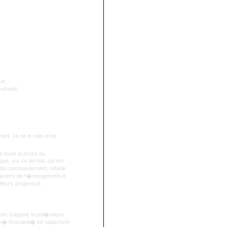
ue;
viduelle;
ant. Je ne le sais ni ne
e toute la prose du
e, sur ce terrain, qui est
x du commandement, rebelle
ogiciens de l'�margement et
lleurs progressif,
els s'appuie la pol�mique
cim� l'humanit� se rattachent