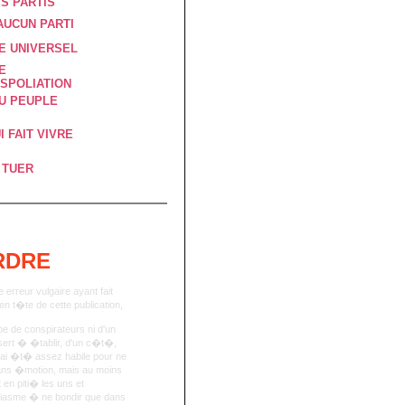
S PARTIS
AUCUN PARTI
E UNIVERSEL
E
SPOLIATION
DU PEUPLE
I FAIT VIVRE
 TUER
ORDRE
reur vulgaire ayant fait
 en t�te de cette publication,
upe de conspirateurs ni d'un
e sert � �tablir, d'un c�t�,
j'ai �t� assez habile pour ne
 sans �motion, mais au moins
 en piti� les uns et
siasme � ne bondir que dans