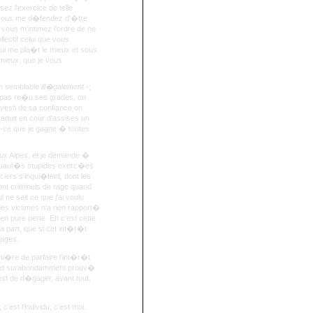
ez l'exercice de telle
, vous me d�fendez d'�tre
vous m'intimez l'ordre de ne
lectif celui que vous
ui me pla�t le mieux et sous
mieux, que je vous
on semblable
ill�galement
-;
a pas re�u ses grades, on
vesti de sa confiance on
raduit en cour d'assises un
t-ce que je gagne � toutes
x Alpes, et je demande �
s cruaut�s stupides exerc�es
iers s'inqui�tent, dont les
ont criminels de rage quand
 ne sait ce que j'ai voulu
des victimes n'a rien rapport�
pure perte. Eh c'est cette
a part, que si cet int�r�t
dages.
ani�re de parfaire l'int�r�t
r� et surabondamment prouv�
est de d�gager, avant tout,
'est l'individu, c'est moi.