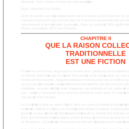
l'anarchie ; donc, l'ordre et l'anarchie sont parall�le.
Donc, l'anarchie c'est l'ordre.
Avant de passer aux d�veloppements qui vont suivre, je prie le lecteur de s
mauvaise impression que pourrait faire sur lui la forme personnelle que j'ai ado
raisonnement et de pr�cipiter la pens�e. Dans cet expos�, MOI signifie bien
lecteur ou l'auditeur; MOI c'est l'homme.
CHAPITRE
II
QUE LA RAISON COLLE
TRADITIONNELLE
EST UNE FICTION
Pos�e en ces termes, la question se trouve avoir, pardessus le socialisme et 
ont fait les chefs d'�cole, le m�rite de la clart� et de la pr�cision. Je suis 
homme de libre examen, huguenot politique et social, je nie tout, je n'affirme 
qui me soit d�montr�e mat�riellement et moralement, par des preuves sens
intelligibles, la seule v�rit� vraie, frappante, non arbitraire et non sujette � i
suis : voil� un fait positif; tout le reste est abstrait et tombe dans 1'X math�
n'ai pas � m'en occuper.
La soci�t� a toute sa raison d'�tre dans une vaste combinaison d'int�r�t
l'int�r�t collectif ou d'�tat, en consid�ration duquel le dogme, la philosophie
jusqu'� ce jour r�clam� l'abn�gation int�grale ou partielle des individus et d
pure, dont l'invention th�ocratique a servi de base � la fortune de tous les
M. Bonaparte. Cet int�r�t n'existe pas en tant que l�gislativement appr�he