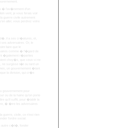
gouvernement.
ou � l'av�nement d'un
n vent, je vous ferais voir
a guerre civile autrement
'en aller, vous perdrez votre
, il a ses cr�atures, et,
 ses adversaires. Or, le
int faire que le
ersaires comme � l'�gard de
ient �galement r�parties
soient choy�s, que ceux-ci ne
, ne surgisse t�t ou tard un
termes, un gouvernement �tant
que la division, qui cr�e
re du gouvernement pour
ur ou de la haine qu'on porte
e qu'il suffit, pour �tablir la
utre, � �tre les adversaires
guerre, civile, ce n'est rien
nder l'ordre social.
un autre c�t�, fonder