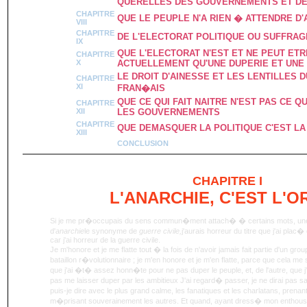
QUERELLES DES GOUVERNEMENTS ET DE
CHAPITRE
QUE LE PEUPLE N'A RIEN � ATTENDRE D'
VIII
CHAPITRE
DE L'ELECTORAT POLITIQUE OU SUFFRAG
IX
QUE L'ELECTORAT N'EST ET NE PEUT ETR
CHAPITRE
X
ACTUELLEMENT QU'UNE DUPERIE ET UNE 
LE DROIT D'AINESSE ET LES LENTILLES 
CHAPITRE
XI
FRAN�AIS
QUE CE QUI FAIT NAITRE N'EST PAS CE QU
CHAPITRE
XII
LES GOUVERNEMENTS
CHAPITRE
QUE DEMASQUER LA POLITIQUE C'EST LA
XIII
CONCLUSION
CHAPITRE
I
L'ANARCHIE, C'EST L'
Si je me pr�occupais du sens commun�ment attach� � certains mots, une er
d'
anarchie
le synonyme de
guerre civile,
j'aurais horreur du titre que j'ai plac�
car j'ai horreur de la guerre civile.
Je m'honore et je me flatte tout � la fois de n'avoir jamais fait partie d'un gro
bataillon r�volutionnaire ; je m'en honore et je m'en flatte, parce que cela m
que j'ai �t� assez honn�te pour ne pas duper le peuple, et, de l'autre, que 
pas me laisser duper par les ambitieux J'ai regard� passer, je ne dirai pas
puis-je dire avec le plus grand calme, les fanatiques et les charlatans, prenant
m�prisant souverainement les autres. Et quand, ayant dress� mon enthou