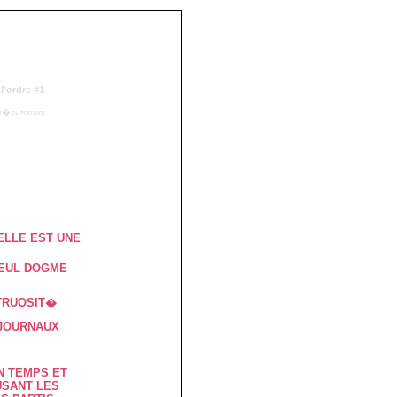
'ordre #1
r�curseurs
ELLE EST UNE
SEUL DOGME
TRUOSIT�
 JOURNAUX
N TEMPS ET
SANT LES