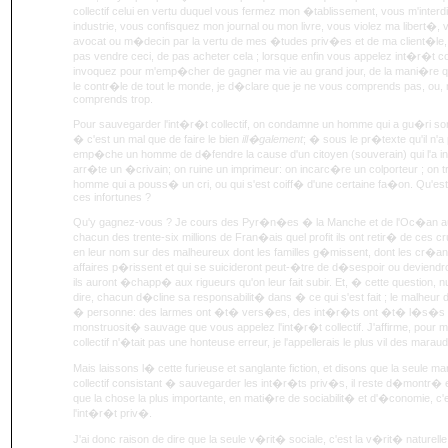
collectif celui en vertu duquel vous fermez mon �tablissement, vous m'interdis
industrie, vous confisquez mon journal ou mon livre, vous violez ma libert�
avocat ou m�decin par la vertu de mes �tudes priv�es et de ma client�le, 
pas vendre ceci, de pas acheter cela ; lorsque enfin vous appelez int�r�t col
invoquez pour m'emp�cher de gagner ma vie au grand jour, de la mani�re q
le contr�le de tout le monde, je d�clare que je ne vous comprends pas, ou, 
comprends trop.
Pour sauvegarder l'int�r�t collectif, on condamne un homme qui a gu�ri s
� c'est un mal que de faire le bien
ill�galement
; � sous le pr�texte qu'il n'
emp�che un homme de d�fendre la cause d'un citoyen (souverain) qui l'a in
arr�te un �crivain; on ruine un imprimeur: on incarc�re un colporteur ; on t
homme qui a pouss� un cri, ou qui s'est coiff� d'une certaine fa�on. Qu'es
ces infortunes ?
Qu'y gagnez-vous ? Je cours des Pyr�n�es � la Manche et de l'Oc�an au
chacun des trente-six millions de Fran�ais quel profit ils ont retir� de ce
en leur nom sur des malheureux dont les familles g�missent, dont les cr�anc
affaires p�rissent et qui se suicideront peut-�tre de d�sespoir ou deviendr
ils auront �chapp� aux rigueurs qu'on leur fait subir. Et, � cette question, nul
dire, chacun d�cline sa responsabilit� dans � ce qui s'est fait ; le malheur 
� personne: des larmes ont �t� vers�es, des int�r�ts ont �t� l�s�s en 
monstruosit� sauvage que vous appelez l'int�r�t collectif. J'affirme, pour m
collectif n'�tait pas une honteuse erreur, je l'appellerais le plus vil des marau
Mais laissons l� cette furieuse et sanglante fiction, et disons que la seule m
collectif consistant � sauvegarder les int�r�ts priv�s, il reste d�mont
que la chose la plus importante, en mati�re de sociabilit� et d'�conomie, c'
l'int�r�t priv�.
J'ai donc raison de dire que la seule v�rit� sociale, c'est la v�rit� naturelle, c