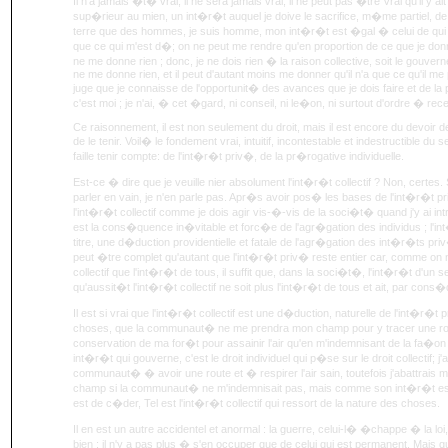
Il n'a jamais �t� vrai, il ne sera jamais vrai, il ne peut pas �tre Vrai qu'il y ai
sup�rieur au mien, un int�r�t auquel je doive le sacrifice, m�me partiel, de 
terre que des hommes, je suis homme, mon int�r�t est �gal � celui de qui qu
que ce qui m'est d�; on ne peut me rendre qu'en proportion de ce que je donn
ne me donne rien ; donc, je ne dois rien � la raison collective, soit le gouve
ne me donne rien, et il peut d'autant moins me donner qu'il n'a que ce qu'il me 
juge que je connaisse de l'opportunit� des avances que je dois faire et de la 
c'est moi ; je n'ai, � cet �gard, ni conseil, ni le�on, ni surtout d'ordre � re
Ce raisonnement, il est non seulement du droit, mais il est encore du devoir d
de le tenir. Voil� le fondement vrai, intuitif, incontestable et indestructible du
faille tenir compte: de l'int�r�t priv�, de la pr�rogative individuelle.
Est-ce � dire que je veuille nier absolument l'int�r�t collectif ? Non, certe
parler en vain, je n'en parle pas. Apr�s avoir pos� les bases de l'int�r�t p
l'int�r�t collectif comme je dois agir vis-�-vis de la soci�t� quand j'y ai int
est la cons�quence in�vitable et forc�e de l'agr�gation des individus ; l'i
titre, une d�duction providentielle et fatale de l'agr�gation des int�r�ts priv
peut �tre complet qu'autant que l'int�r�t priv� reste entier car, comme on
collectif que l'int�r�t de tous, il suffit que, dans la soci�t�, l'int�r�t d'un 
qu'aussit�t l'int�r�t collectif ne soit plus l'int�r�t de tous et ait, par cons
Il est si vrai que l'int�r�t collectif est une d�duction, naturelle de l'int�r�t 
choses, que la communaut� ne me prendra mon champ pour y tracer une ro
conservation de ma for�t pour assainir l'air qu'en m'indemnisant de la fa�on l
int�r�t qui gouverne, c'est le droit individuel qui p�se sur le droit collectif;
communaut� � avoir une route et � respirer l'air sain, toutefois j'abattrais 
champ si la communaut� ne m'indemnisait pas, mais comme son int�r�t est
est de c�der, Tel est l'int�r�t collectif qui ressort de la nature des choses.
Il en est un autre accidentel et anormal : la guerre, celui-l� �chappe � la loi, il fa
bien ; il n'y a pas plus � s'en occuper que de celui qui est permanent. Mais