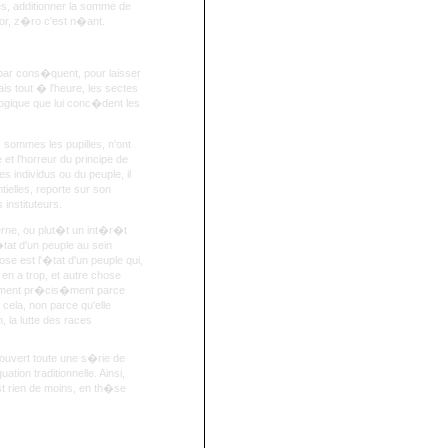
tes, additionner la somme de
or, z�ro c'est n�ant.
 par cons�quent, pour laisser
rais tout � l'heure, les sectes
ologique que lui conc�dent les
sommes les pupilles, n'ont
et l'horreur du principe de
 individus ou du peuple, il
tielles, reporte sur son
 instituteurs.
rne, ou plut�t un int�r�t
�tat d'un peuple au sein
e est l'�tat d'un peuple qui,
n a trop, et autre chose
nement pr�cis�ment parce
 cela, non parce qu'elle
, la lutte des races
ouvert toute une s�rie de
ion traditionnelle. Ainsi,
'est rien de moins, en th�se