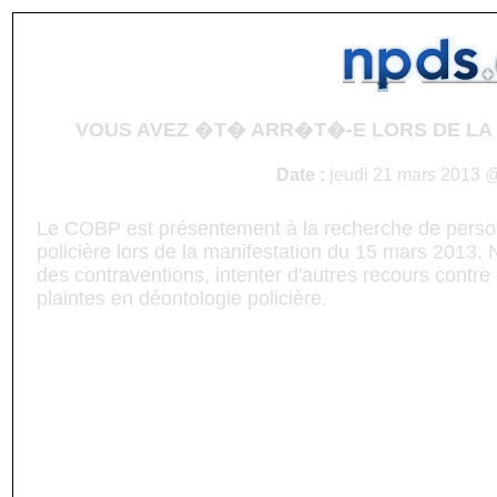
VOUS AVEZ �T� ARR�T�-E LORS DE LA 
Date :
jeudi 21 mars 2013 @
Le COBP est présentement à la recherche de personn
policière lors de la manifestation du 15 mars 2013.
des contraventions, intenter d'autres recours contr
plaintes en déontologie policière.
VOUS AVEZ ÉTÉ DÉTENU-E, BRUTALISÉ-E, EN
MANIFESTATION DU 15 MARS 2013 ?
(SVP faire circuler massivement dans vos résea
( English below )