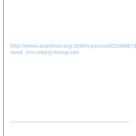
Si oui, faites-nous les parvenir par courriel ou 
diffuser mais de les utiliser comme d'éventuelles
Pour nous joindre :
Collectif opposé à la brutalité policière (COBP)
Par courriel :
http://www.anarkhia.org:2095/cpsess4022486673/
send_to=cobp@riseup.net
Par la poste : (vous pouvez déposer une envelo
COBP
a/s QPIRG-Concordia
1500, de Maisonneuve Ouest, suite 204
Montréal, Qc
H3G 1N1
Par téléphone : 514-395-9691 (Ceci est une boîte
message)
********************************************************
WERE YOU DETAINED, BRUTALIZED, KETTLED