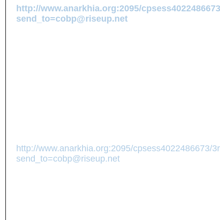
http://www.anarkhia.org:2095/cpsess4022486673/
send_to=cobp@riseup.net
mail: (you can send an envelope to the COBP) at
COBP
a/s QPIRG-Concordia
1500, de Maisonneuve Ouest, suite 204
Montréal, Qc
H3G 1N1
By phone: 514-395-9691 (Voice machine, please 
--
* * * * * * * * * * * * * * * * * * * * * * * * Collectif 
to Police Brutality (514) 395-9691
http://www.anarkhia.org:2095/cpsess4022486673/3rdp
send_to=cobp@riseup.net
(NOUVELLE ADRESSE)
Québec, Canada