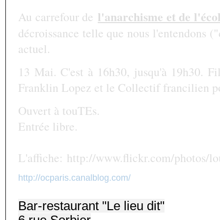
l'anarchisme et de l'éco
Au carrefour de
décroissance telle que nous l'entendons (
actuel.
13 Mai. C'est à 16h30, jusqu'à 19h30. F
Franklin Lopez et le Collectif francilien p
Ouvert à touTEs.
Entrée libre.
L'affiche: http://www.flickr.com/photos/
http://ocparis.canalblog.com/
Bar-restaurant "Le lieu dit"