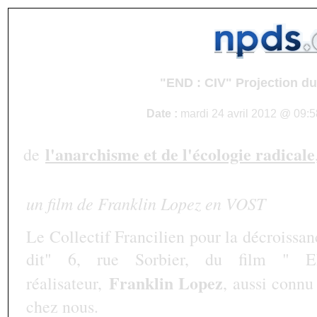
"END : CIV" Projection du
Date :
mardi 24 avril 2012 @ 09:5
l'anarchisme et de l'écologie radicale
de
un film de Franklin Lopez en VOST
Le Collectif Francilien pour la décroissan
dit" 6, rue Sorbier, du film "
Franklin Lopez
réalisateur,
, aussi connu
chez nous.