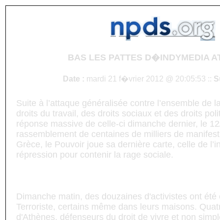
BAS LES PATTES D�INDYMEDIA 
Date :
mardi 21 f�vrier 2012 @ 20:05:53 ::
S
Suite à l’attaque généralisée contre l’ensemble de l
droits du travail, des droits sociaux et des droits poli
réponse massive de celle-ci dimanche dernier, le 12
rassemblement de centaines de milliers de manifesta
Grèce, le Pouvoir joue sa dernière carte, celle de l’in
répression pour contenir la rage sociale.
Dimanche matin, des douzaines d'activistes ont été e
Terroriste, certains même dans leurs maisons. Quat
d'Athènes, défenseurs du droit de vivre et non simp