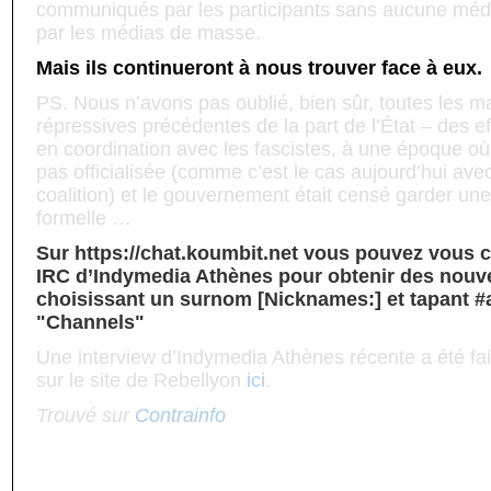
communiqués par les participants sans aucune médi
par les médias de masse.
Mais ils continueront à nous trouver face à eux.
PS. Nous n’avons pas oublié, bien sûr, toutes les m
répressives précédentes de la part de l’État – des e
en coordination avec les fascistes, à une époque où 
pas officialisée (comme c’est le cas aujourd’hui av
coalition) et le gouvernement était censé garder une
formelle …
Sur https://chat.koumbit.net vous pouvez vous 
IRC d’Indymedia Athènes pour obtenir des nouvel
choisissant un surnom [Nicknames:] et tapant 
"Channels"
Une interview d’Indymedia Athènes récente a été fait
sur le site de Rebellyon
ici
.
Trouvé sur
Contrainfo