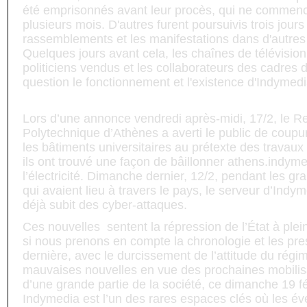
été emprisonnés avant leur procès, qui ne commenc
plusieurs mois. D'autres furent poursuivis trois jours
rassemblements et les manifestations dans d'autres 
Quelques jours avant cela, les chaînes de télévision
politiciens vendus et les collaborateurs des cadres 
question le fonctionnement et l'existence d'Indymedi
Lors d’une annonce vendredi après-midi, 17/2, le Re
Polytechnique d’Athènes a averti le public de coup
les bâtiments universitaires au prétexte des travaux
ils ont trouvé une façon de bâillonner athens.indym
l’électricité. Dimanche dernier, 12/2, pendant les g
qui avaient lieu à travers le pays, le serveur d’Indy
déjà subit des cyber-attaques.
Ces nouvelles sentent la répression de l’État à plei
si nous prenons en compte la chronologie et les pr
dernière, avec le durcissement de l’attitude du régi
mauvaises nouvelles en vue des prochaines mobilisa
d’une grande partie de la société, ce dimanche 19 fé
Indymedia est l’un des rares espaces clés où les é