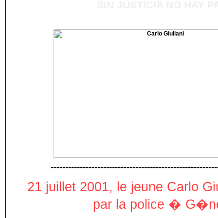
SIN JUSTICIA NO HAY P
---------------------------------------------------------
21 juillet 2001, le jeune Carlo Gi
par la police � G�n