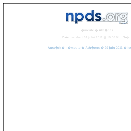
�meute � Ath�nes
Date :
vendredi 01 juillet 2011 @ 10:08:04 ::
Sujet 
Aust�rit� : �meute � Ath�nes � 29 juin 2011 � l