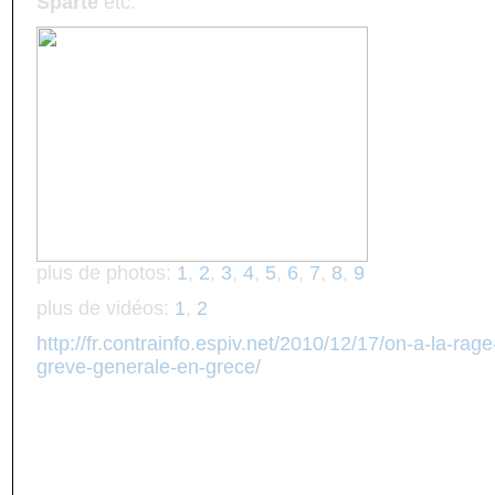
Sparte
etc.
plus de photos:
1
,
2
,
3
,
4
,
5
,
6
,
7
,
8
,
9
plus de vidéos:
1
,
2
http://fr.contrainfo.espiv.net/2010/12/17/on-a-la-r
greve-generale-en-grece/