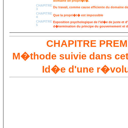
domaine de propri�t�.
CHAPITRE
Du travail, comme cause efficiente du domaine d
3
CHAPITRE
Que la propri�t� est impossible
4
CHAPITRE
Exposition psychologique de l'id�e de juste et d'i
5
d�termination du principe du gouvernement et d
CHAPITRE
PREM
M�thode suivie dans cet
Id�e d'une r�volu
Si j'avais � r�pondre � la question suivante 
l'esclavage ?
et que d'un seul mot je r�pondiss
l'assassinat,
ma pens�e serait d'abord comprise
besoin d'un long discours pour montrer que le
l'homme la pens�e, la volont�, la personnalit
de vie et de mort, et que faire un homme esclav