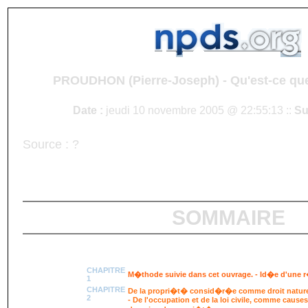
PROUDHON (Pierre-Joseph) - Qu'est-ce qu
Date :
jeudi 10 novembre 2005 @ 22:55:13 ::
Su
Source : ?
SOMMAIRE
CHAPITRE
M�thode suivie dans cet ouvrage. - Id�e d'une 
1
CHAPITRE
De la propri�t� consid�r�e comme droit nature
2
- De l'occupation et de la loi civile, comme causes