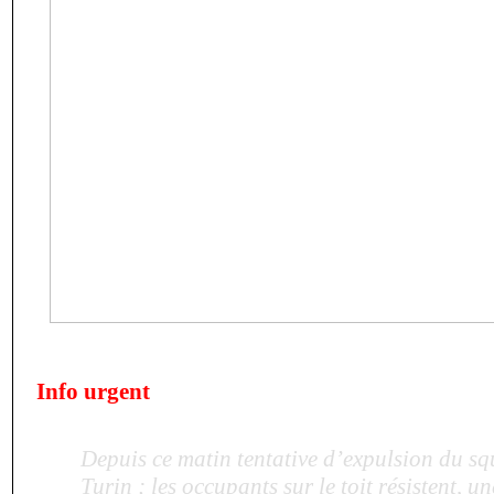
Info urgent
Depuis ce matin tentative d’expulsion du squ
Turin ; les occupants sur le toit résistent, u