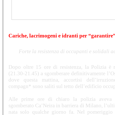
Cariche, lacrimogeni e idranti per “garantire
Forte la resistenza di occupanti e solidali a
Dopo oltre 15 ore di resistenza, la Polizia è 
(21.30-21.45) a sgomberare definitivamente l’Ost
dove questa mattina, accortisi dell
’
irruzio
compagn* sono saliti sul tetto dell
’
edificio occu
Alle prime ore di chiaro la polizia aveva 
sgomberato Ca
’
Neira in barriera di Milano, l
’
ult
nata solo qualche giorno fa. Nel pomeriggio e