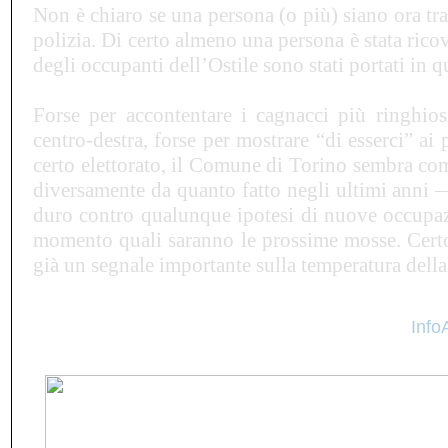
Non è chiaro se una persona (o più) siano ora tra
polizia. Di certo almeno una persona è stata rico
degli occupanti dell
’
Ostile sono stati portati in q
Forse per accontentare i cagnacci più ringhios
centro-destra, forse per mostrare “di esserci” ai p
certo elettorato, il Comune di Torino sembra 
diversamente da quanto fatto negli ultimi anni 
duro contro qualunque ipotesi di nuove occupaz
momento quali saranno le prossime mosse. Certo 
già un segnale importante sulla temperatura dell
Info