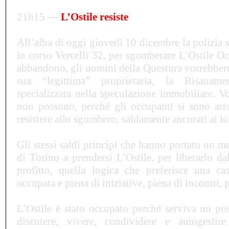
21h15 —
L
’Ostile resiste
All
’
alba di oggi giovedì 10 dicembre la polizia s
in corso Vercelli 32, per sgomberare L
’
Ostile O
abbandono, gli uomini della Questura vorrebbero
sua “legittima” proprietaria, la Risaname
specializzata nella speculazione immobiliare. V
non possono, perché gli occupanti si sono arra
resistere allo sgombero, saldamente ancorati ai lo
Gli stessi saldi princìpi che hanno portato un me
di Torino a prendersi L
’
Ostile, per liberarlo da
profitto, quella logica che preferisce una c
occupata e piena di iniziative, piena di incontri, p
L
’
Ostile è stato occupato perché serviva un pos
discutere, vivere, condividere e autogestir