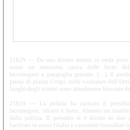
21h29 — Da una diretta andata in onda poco 
corso un ennesima carica delle forze del
lacrimogeni e parapiglia geneale. (…)
Il pres
pressi di piazza Crispi, nelle vicinanze dell’Osti
luoghi degli scontri sono attualmente bloccate dal
21h19 —
La polizia ha caricato il presidio
lacrimogeni, idranti e botte. Almeno un manifes
dalla polizia. Il presidio si è diviso in due 
barricate in corso Giulio e cassonetti incendiati i