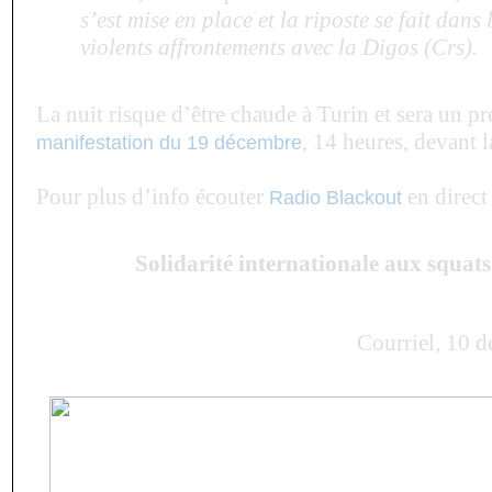
s’est mise en place et la riposte se fait dans
violents affrontements avec la Digos (Crs).
La nuit risque d’être chaude à Turin et sera un p
, 14 heures, devant l
manifestation du 19 décembre
Pour plus d’info écouter
en direct
Radio Blackout
Solidarité internationale aux squats
Courriel, 10 