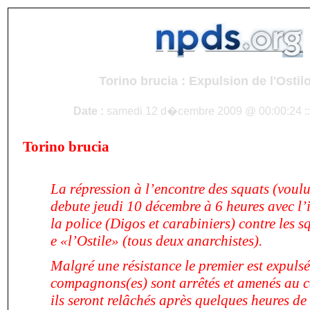
Torino brucia : Expulsion de l'Ostil
Date :
samedi 12 d�cembre 2009 @ 00:00:24 :
Torino brucia
La répression à l’encontre des squats (voul
debute jeudi 10 décembre à 6 heures avec l
’
la police (Digos et carabiniers) contre les 
e «l
’
Ostile» (tous deux anarchistes).
Malgré une résistance le premier est expulsé
compagnons(es) sont arrêtés et amenés au 
ils seront relâchés après quelques heures de