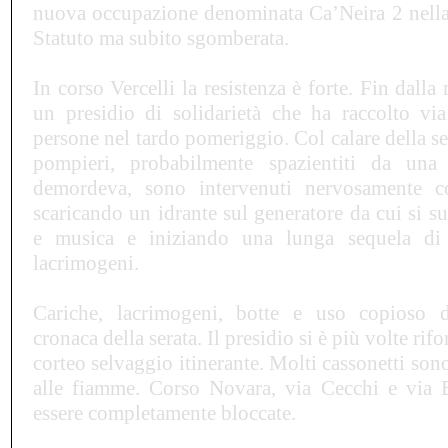
nuova occupazione denominata Ca
’
Neira 2 nella
Statuto ma subito sgomberata.
In corso Vercelli la resistenza è forte. Fin dalla
un presidio di solidarietà che ha raccolto vi
persone nel tardo pomeriggio. Col calare della se
pompieri, probabilmente spazientiti da una
demordeva, sono intervenuti nervosamente co
scaricando un idrante sul generatore da cui si s
e musica e iniziando una lunga sequela di 
lacrimogeni.
Cariche, lacrimogeni, botte e uso copioso 
cronaca della serata. Il presidio si è più volte rif
corteo selvaggio itinerante. Molti cassonetti sono 
alle fiamme. Corso Novara, via Cecchi e via 
essere completamente bloccate.