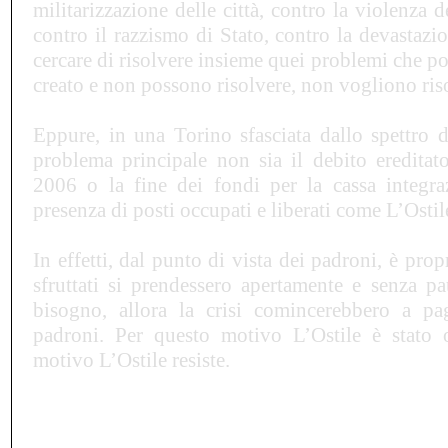
militarizzazione delle città, contro la violenza d
contro il razzismo di Stato, contro la devastazio
cercare di risolvere insieme quei problemi che po
creato e non possono risolvere, non vogliono ris
Eppure, in una Torino sfasciata dallo spettro de
problema principale non sia il debito ereditat
2006 o la fine dei fondi per la cassa integra
presenza di posti occupati e liberati come L
’
Ostil
In effetti, dal punto di vista dei padroni, è prop
sfruttati si prendessero apertamente e senza p
bisogno, allora la crisi comincerebbero a pag
padroni. Per questo motivo L
’
Ostile è stato
motivo L
’
Ostile resiste.