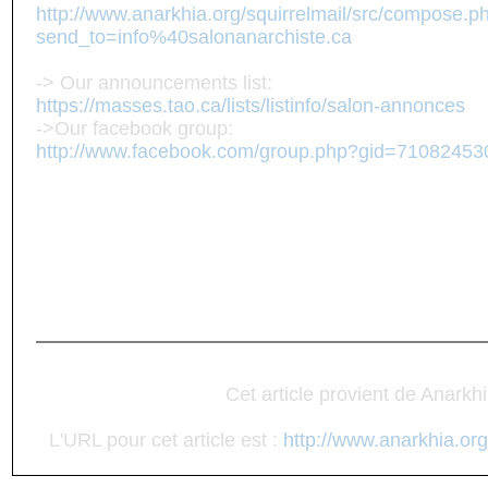
http://www.anarkhia.org/squirrelmail/src/compose.p
send_to=info%40salonanarchiste.ca
-> Our announcements list:
https://masses.tao.ca/lists/listinfo/salon-annonces
->Our facebook group:
http://www.facebook.com/group.php?gid=71082453
Cet article provient de Anarkh
L'URL pour cet article est :
http://www.anarkhia.org