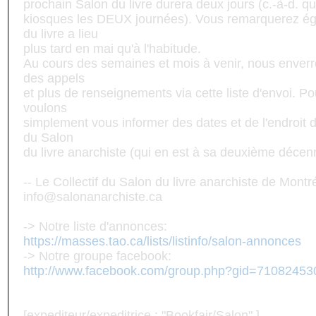
prochain Salon du livre durera deux jours (c.-à-d. qu'
kiosques les DEUX journées). Vous remarquerez ég
du livre a lieu
plus tard en mai qu'à l'habitude.
Au cours des semaines et mois à venir, nous enverr
des appels
et plus de renseignements via cette liste d'envoi. 
voulons
simplement vous informer des dates et de l'endroit d
du Salon
du livre anarchiste (qui en est à sa deuxième décenn
-- Le Collectif du Salon du livre anarchiste de Montr
info@salonanarchiste.ca
-> Notre liste d'annonces:
https://masses.tao.ca/lists/listinfo/salon-annonces
-> Notre groupe facebook:
http://www.facebook.com/group.php?gid=71082453
[expediteur/expeditrice : "Bookfair/Salon" ]