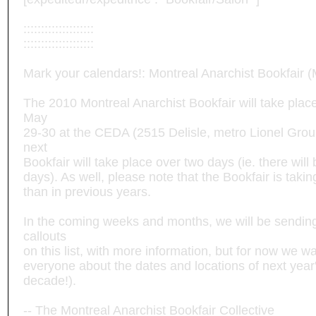
::::::::::::::::::::
::::::::::::::::::::
Mark your calendars!: Montreal Anarchist Bookfair 
The 2010 Montreal Anarchist Bookfair will take pla
May
29-30 at the CEDA (2515 Delisle, metro Lionel Groul
next
Bookfair will take place over two days (ie. there wil
days). As well, please note that the Bookfair is takin
than in previous years.
In the coming weeks and months, we will be sendi
callouts
on this list, with more information, but for now we w
everyone about the dates and locations of next year
decade!).
-- The Montreal Anarchist Bookfair Collective