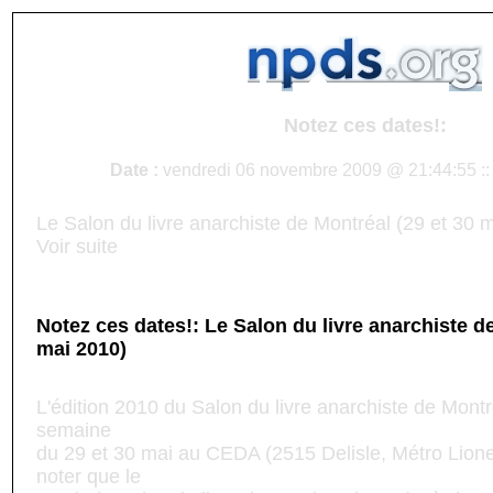
Notez ces dates!:
Date :
vendredi 06 novembre 2009 @ 21:44:55 :
Le Salon du livre anarchiste de Montréal (29 et 30 
Voir suite
Notez ces dates!: Le Salon du livre anarchiste de
mai 2010)
L'édition 2010 du Salon du livre anarchiste de Montré
semaine
du 29 et 30 mai au CEDA (2515 Delisle, Métro Lionel
noter que le