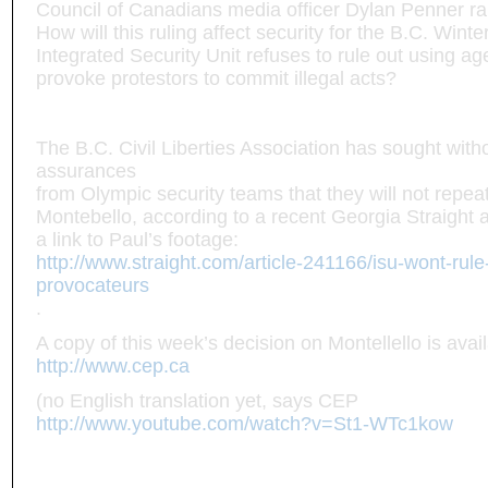
Council of Canadians media officer Dylan Penner ra
How will this ruling affect security for the B.C. Wi
Integrated Security Unit refuses to rule out using a
provoke protestors to commit illegal acts?
The B.C. Civil Liberties Association has sought wit
assurances
from Olympic security teams that they will not repe
Montebello, according to a recent Georgia Straight a
a link to Paul’s footage:
http://www.straight.com/article-241166/isu-wont-rule
provocateurs
.
A copy of this week’s decision on Montellello is avai
http://www.cep.ca
(no English translation yet, says CEP
http://www.youtube.com/watch?v=St1-WTc1kow