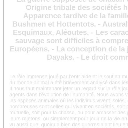
Origine tribale des sociétés 
Apparence tardive de la famill
Bushmen et Hottentots. - Austral
Esquimaux, Aléoutes. - Les carac
sauvage sont difficiles à compr
Européens. - La conception de la j
Dayaks. - Le droit co
Le rôle immense joué par l’entr’aide et le soutien mu
du monde animal a été brièvement analysé dans les
Il nous faut maintenant jeter un regard sur le rôle 
agents dans l’évolution de l’humanité. Nous avons 
les espèces animales où les individus vivent isolés,
nombreuses sont celles qui vivent en sociétés, soit 
mutuelle, soit pour la chasse, ou pour amasser des 
leurs rejetons, ou simplement pour jouir de la vie
vu aussi que, quoique bien des guerres aient lieu ent