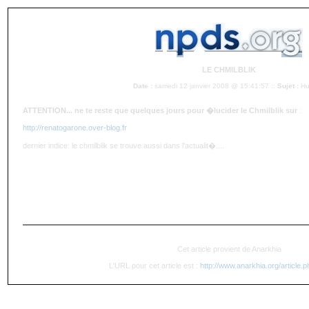
LE CHMILBLIK
Date :
samedi 12 janvier 2008 @ 15:41:57 ::
Sujet :
Hu
ATTENTION... ne te reste que quelques jours pour �lucider le Chmilblik sur
:
http://renatogarone.over-blog.fr
dernier indice: le chmilblik se trouve aussi dans l'actualit�....
Cet article provient de Anarkhia
L'URL pour cet article est :
http://www.anarkhia.org/article.