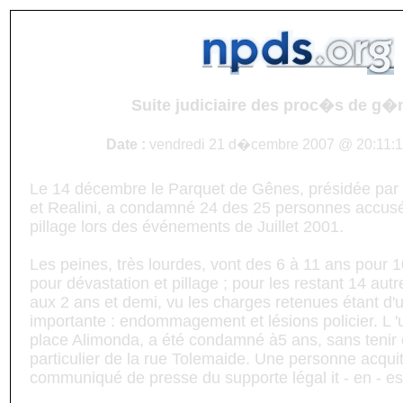
Suite judiciaire des proc�s de g�
Date :
vendredi 21 d�cembre 2007 @ 20:11:1
Le 14 décembre le Parquet de Gênes, présidée par l
et Realini, a condamné 24 des 25 personnes accusé
pillage lors des événements de Juillet 2001.
Les peines, très lourdes, vont des 6 à 11 ans pour
pour dévastation et pillage ; pour les restant 14 au
aux 2 ans et demi, vu les charges retenues étant d'
importante : endommagement et lésions policier. L 
place Alimonda, a été condamné à5 ans, sans tenir 
particulier de la rue Tolemaide. Une personne acquit
communiqué de presse du supporte légal it - en - es