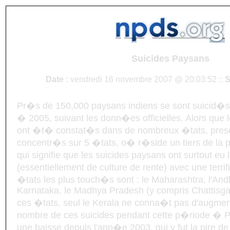
Suicides Paysans
Date :
vendredi 16 novembre 2007 @ 20:03:52 ::
S
Pr�s de 150,000 paysans indiens se sont suicid�s
� 2005, suivant les donn�es officielles. Alors que 
ont �t� constat�s dans de nombreux �tats, presq
concentr�s sur 5 �tats, o� r�side un tiers de la p
qui signifie que les suicides paysans ont surtout eu
(essentiellement de culture de rente) avec une terri
�tats les plus touch�s sont : le Maharashtra, l'And
Karnataka, le Madhya Pradesh (y compris Chattisgar
ces �tats, seul le Kerala ne conna�t pas d'augmen
nombre de ces suicides pendant cette p�riode � P
une baisse depuis l'ann�e 2003, qui y fut la pire de