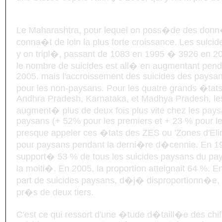
Le Maharashtra, pour lequel on poss�de des donn
conna�t de loin la plus forte croissance. Les suic
y on tripl�, passant de 1083 en 1995 � 3926 en 20
le nombre de suicides est all� en augmentant pend
2005. mais l'accroissement des suicides des paysan
pour les non-paysans. Pour les quatre grands �tat
Andhra Pradesh, Karnataka, et Madhya Pradesh, les
augment� plus de deux fois plus vite chez les pays
paysans (+ 52% pour les premiers et + 23 % pour le
presque appeler ces �tats des ZES ou 'Zones d'Eli
pour paysans pendant la derni�re d�cennie. En 19
support� 53 % de tous les suicides paysans du pays
la moiti�. En 2005, la proportion atteignait 64 %. E
part de suicides paysans, d�j� disproportionn�e
pr�s de deux tiers.
C'est ce qui ressort d'une �tude d�taill�e des chiffr