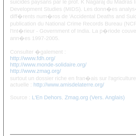
suicides paysans par le prof. K Nagaraj du Madras In
Development Studies (MIDS). Les donn�es analys
diff�rents num�ros de 'Accidental Deaths and Suicid
publication du National Crime Records Bureau (NC
l'Int�rieur - Government of India. La p�riode couve
ann�es 1997-2005.
Consulter �galement :
http://www.fdh.org/
http://www.monde-solidaire.org/
http://www.zmag.org/
surtout un dossier riche en fran�ais sur l'agriculture
actuelle :
http://www.amisdelaterre.org/
Source :
L'En Dehors
,
Zmag.org (Vers. Anglais)