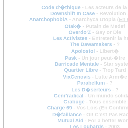
Code d'�thique
-
Les acteurs de l
Downshift In Case
-
Revolution
AnarchophobiA
-
Anarchyca Utopia
(
En 
Otak�
-
Putain de Medef
Overdo'Z
-
Gay or Die
Les Activistes
-
Entretenir la h
The Dawamakers
-
?
Apolostoi
-
Libert�
Pask
-
Un jour peut-�tre
Barricade Mentale
-
Star syst
Quartier Libre
-
Trop Tard
VixCenovis
-
Lutte Arm�e
Parabellum
-
?
Les D�serteurs
-
?
Genr'radical
-
Un mundo solid
Grabuge
-
Tous ensemble
Charge 69
-
Vos Lois
(
En Confirm
D�faillance
-
OI! C'est Pas Rac
Mutual Aid
-
For a better Wor
Les Loubards
-
2003