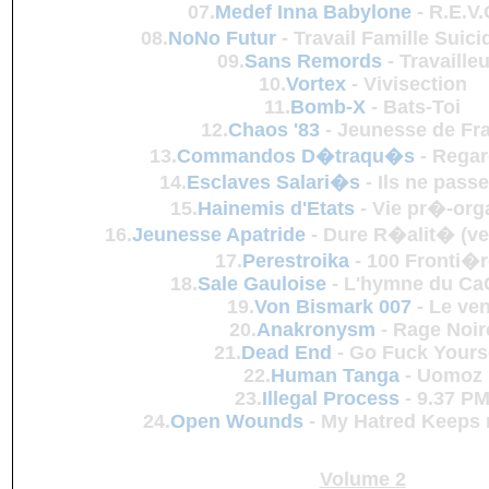
07.
Medef Inna Babylone
-
R.E.V.
08.
NoNo Futur
-
Travail Famille Suici
09.
Sans Remords
-
Travaille
10.
Vortex
-
Vivisection
11.
Bomb-X
-
Bats-Toi
12.
Chaos '83
-
Jeunesse de Fr
13.
Commandos D�traqu�s
-
Regar
14.
Esclaves Salari�s
-
Ils ne passe
15.
Hainemis d'Etats
-
Vie pr�-or
16.
Jeunesse Apatride
-
Dure R�alit� (ve
17.
Perestroika
-
100 Fronti�
18.
Sale Gauloise
-
L'hymne du Ca
19.
Von Bismark 007
-
Le ven
20.
Anakronysm
-
Rage Noir
21.
Dead End
-
Go Fuck Yours
22.
Human Tanga
-
Uomoz
23.
Illegal Process
-
9.37 P
24.
Open Wounds
-
My Hatred Keeps 
Volume 2