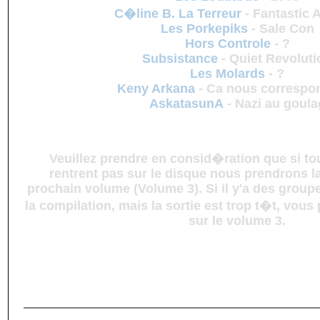
C�line B. La Terreur
-
Fantastic 
Les Porkepiks
-
Sale Con
Hors Controle
-
?
Subsistance
-
Quiet Revoluti
Les Molards
-
?
Keny Arkana
-
Ca nous correspo
AskatasunA
-
Nazi au goula
Veuillez prendre en consid�ration que si to
rentrent pas sur le disque nous prendrons l
prochain volume (Volume 3). Si il y'a des groupe
la compilation, mais la sortie est trop t�t, vou
sur le volume 3.