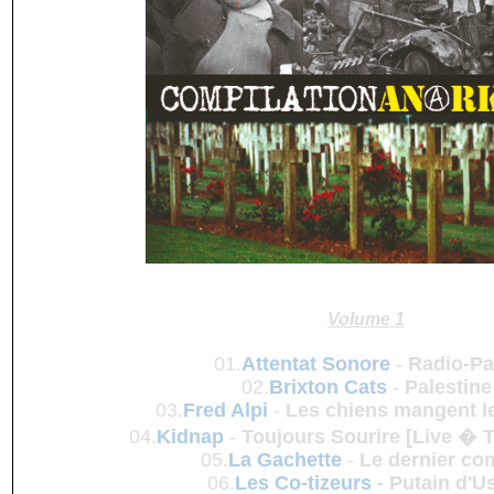
Volume 1
01.
Attentat Sonore
-
Radio-Pa
02.
Brixton Cats
-
Palestine
03.
Fred Alpi
-
Les chiens mangent l
04.
Kidnap
-
Toujours Sourire [Live � T
05.
La Gachette
-
Le dernier co
06.
Les Co-tizeurs
-
Putain d'U