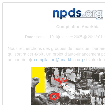
Compilation Anarkhia
Date :
samedi 10 d�cembre 2005 @ 20:12:01 :
Nous recherchons des groupes de musique libertair
qui sortira cet �t�. Un projet d'auto-financement po
un courriel �
compilation@anarkhia.org
si votre for