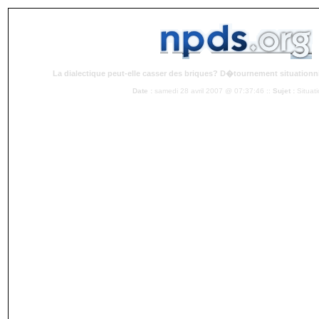
La dialectique peut-elle casser des briques? D�tournement situationn
Date :
samedi 28 avril 2007 @ 07:37:46 ::
Sujet :
Situat