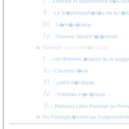
I.
- Enfance et adolescence d�Era
II.
- Le M�phistoph�l�s de la r�f
III.
- L�H�r�tique
IV.
- Erasme devant l��ternel
� Rabelais et la Pens�e Libre
I.
- Les diverses �tapes de la sugg
II.
- Cassons l�os
III.
- Lettre d�Utopie
IV.
- Rabelais H�r�tique
V.
- Rabelais Libre Penseur ou Pens
�
Du Pantagru�lisme au Subjectivism