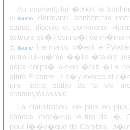
Au couvent, lui �choit le bonhe
Hermann, bonhomme instrui
Guillaume
cause, discute et commente Hora
auteurs qu�il conna�t de m�moire
Hermann, c�est le Pylad
Guillaume
autre lui-m�me ��Ils �taient un
deux corps� a-t-on �crit �La com
attire Erasme ; il s�y exerce et c�e
une petite satire de la vie m
contemptu inundi
.
La claustration, de plus en plu
chance impr�vue le tire de l�. O
pour l��v�que de Cambrai, d�u