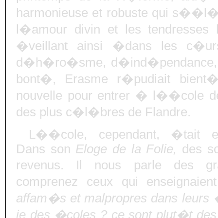
harmonieuse et robuste qui s��l�
l�amour divin et les tendresses
�veillant ainsi �dans les c�u
d�h�ro�sme, d�ind�pendance, d
bont�, Erasme r�pudiait bient�t
nouvelle pour entrer � l��cole d
des plus c�l�bres de Flandre.
L��cole, cependant, �tait e
Dans son
Eloge de la Folie,
des so
revenus. Il nous parle des g
comprenez ceux qui enseignaie
affam�s et malpropres dans leurs �
je des �coles ? ce sont plut�t des 