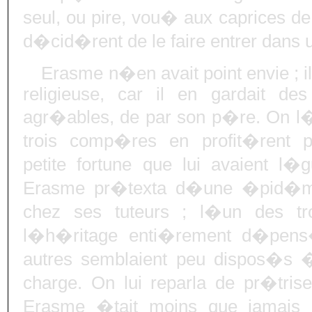
seul, ou pire, vou� aux caprices de 
d�cid�rent de le faire entrer dans
Erasme n�en avait point envie ; il
religieuse, car il en gardait de
agr�ables, de par son p�re. On l�y
trois comp�res en profit�rent p
petite fortune que lui avaient l�
Erasme pr�texta d�une �pid�mi
chez ses tuteurs ; l�un des tro
l�h�ritage enti�rement d�pens
autres semblaient peu dispos�s 
charge. On lui reparla de pr�trise
Erasme �tait moins que jamai