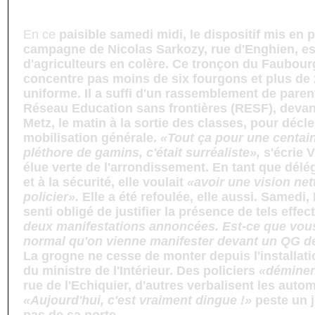
En ce
paisible samedi midi, le dispositif mis en
campagne de Nicolas Sarkozy, rue d'Enghien, es
d'agriculteurs en colère. Ce tronçon du Faubour
concentre pas moins de six fourgons et plus d
uniforme. Il a suffi d'un rassemblement de parent
Réseau Education sans frontières (RESF), devant
Metz, le matin à la sortie des classes, pour déc
mobilisation générale.
«Tout ça pour une centain
pléthore de gamins, c'était surréaliste»,
s'écrie 
élue verte de l'arrondissement. En tant que délé
et à la sécurité, elle voulait
«avoir une vision ne
policier».
Elle a été refoulée, elle aussi. Samedi,
senti obligé de justifier la présence de tels effect
deux manifestations annoncées. Est-ce que vou
normal qu'on vienne manifester devant un QG 
La grogne ne cesse de monter depuis l'installatio
du ministre de l'Intérieur. Des policiers
«démine
rue de l'Echiquier, d'autres verbalisent les autom
«Aujourd'hui, c'est vraiment dingue !»
peste un 