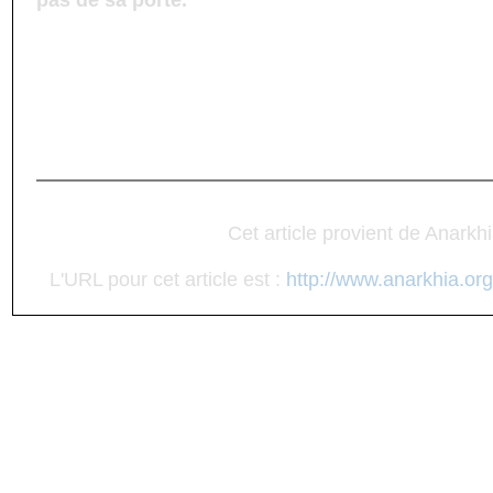
pas de sa porte.
Cet article provient de Anarkh
L'URL pour cet article est :
http://www.anarkhia.org