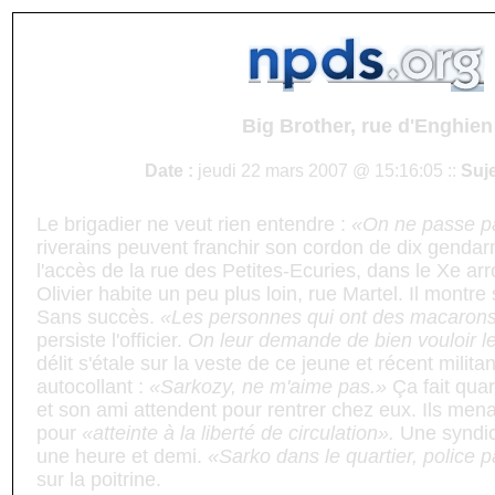
Big Brother, rue d'Enghien
Date :
jeudi 22 mars 2007 @ 15:16:05 ::
Suje
Le brigadier ne veut rien entendre :
«On ne passe p
riverains peuvent franchir son cordon de dix genda
l'accès de la rue des Petites-Ecuries, dans le Xe ar
Olivier habite un peu plus loin, rue Martel. Il montre 
Sans succès.
«Les personnes qui ont des macarons
persiste l'officier.
On leur demande de bien vouloir le
délit s'étale sur la veste de ce jeune et récent milit
autocollant :
«Sarkozy, ne m'aime pas.»
Ça fait qua
et son ami attendent pour rentrer chez eux. Ils mena
pour
«atteinte à la liberté de circulation».
Une syndic
une heure et demi.
«Sarko dans le quartier, police p
sur la poitrine.