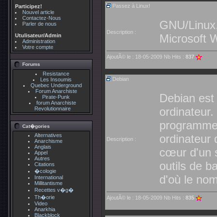
Passez à Linux!
Participez!
Nouvel article
Contactez-Nous
GNU/Linux,
Parler de nous
Description :
Microsoft 
Utulisateur/Admin
Administration
Votre compte
AjoutÃ© le : 18-05-2009 Nb Hits :
837
Forums
Resistance
Debian
Les Insoumis
Quebec Underground
Forum Anarchiste
Debian est 
Pirate-Punk
forum Anarchiste
ordinateur.
Revolutionnaire
programmes 
Cat�gories
Alternatives
ordinateur 
Description :
Anarchisme
Anglais
cœur d'un s
Appel
Autres
outils de 
Citations
�cologie
d'où le no
International
Millitantisme
Recettes v�g�
Th�orie
AjoutÃ© le : 18-05-2009 Nb Hits :
835
Video
Anarkhia
Blackblock