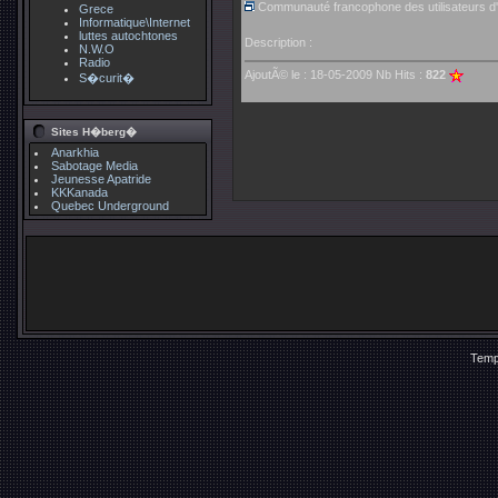
Communauté francophone des utilisateurs d
Grece
Informatique\Internet
luttes autochtones
Description :
N.W.O
Radio
AjoutÃ© le : 18-05-2009 Nb Hits :
822
S�curit�
Sites H�berg�
Anarkhia
Sabotage Media
Jeunesse Apatride
KKKanada
Quebec Underground
Temp