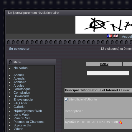
Un journal purement révolutionnaire
Accuei
Se connecter
12 visiteur(s) et 0 me
Menu
Index
Nouvelles
Accueil
Agenda
Annuaire
Articles
Bibliotheque
Principal
/
Informatique et Internet
/ Linux
Compilation
Downloads
Site officiel d'Ubuntu
Encyclopedie
FAQ Anar
Gallerie
H�bergement Web
Description :
Liens Web
Plan du Site
Poemes et Chansons
AjoutÃ© le : 01-01-2011 Nb Hits :
688
Sujets actifs
Videos