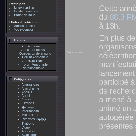
Participez!
Cette anné
Nouvel article
Contactez-Nous
du
88,3 F
Parler de nous
Utulisateur/Admin
à 13h.
Administration
Votre compte
En plus de
Forums
organisons
Resistance
Les Insoumis
Description :
célébratio
Quebec Underground
Forum Anarchiste
Pirate-Punk
manifestat
forum Anarchiste
Revolutionnaire
lancement 
Cat�gories
participé à
Alternatives
Anarchisme
de recherc
Anglais
Appel
a mené à l
Autres
Citations
animé un a
�cologie
International
Millitantisme
autogérée
Recettes v�g�
Th�orie
présentes 
Video
Anarkhia
Blackblock