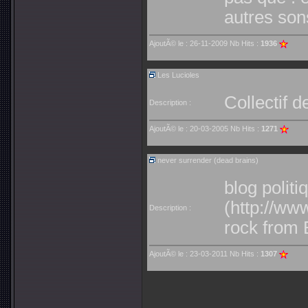
autres so
AjoutÃ© le : 26-11-2009 Nb Hits :
1936
Les Lucioles
Collectif 
Description :
AjoutÃ© le : 20-03-2005 Nb Hits :
1271
never surrender (dead brains)
blog politi
(http://w
Description :
rock from 
AjoutÃ© le : 23-03-2011 Nb Hits :
1307