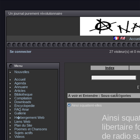
Un journal purement révolutionnaire
Accuei
Se connecter
27 visiteur(s) et 0 
Menu
Index
Nouvelles
Accueil
Agenda
Annuaire
[
Articles
Bibliotheque
A voir et Entendre : Sous-catÃ©gories
Compilation
Downloads
Ainsi squattent-elles
Encyclopedie
FAQ Anar
Gallerie
Ainsi squat
H�bergement Web
Liens Web
libertaire
Plan du Site
Poemes et Chansons
Sujets actifs
de radio s
Videos