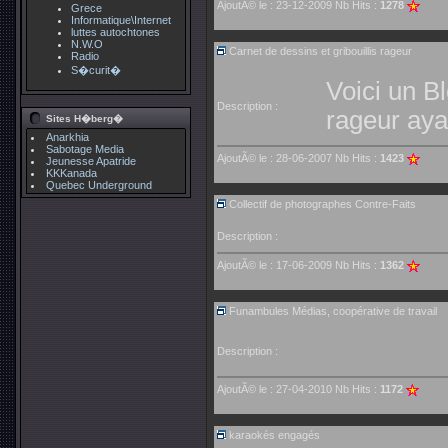
AjoutÃ© le : 23-12-2009 Nb Hits :
1278
Grece
Informatique\Internet
luttes autochtones
N.W.O
Carnet de dessins et gribouillis rageur
Radio
S�curit�
Voici un B
Description :
rageur ayan
Sites H�berg�
Anarkhia
Sabotage Media
AjoutÃ© le : 28-06-2007 Nb Hits :
1423
Jeunesse Apatride
KKKanada
Quebec Underground
Collectif de photographes Contre-Faits
Description :
AjoutÃ© le : 17-06-2009 Nb Hits :
1362
Funambules Médias, coopérative de travail
Description :
AjoutÃ© le : 27-04-2010 Nb Hits :
1172
karaokés engagés