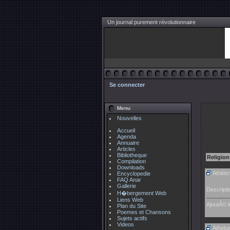
Un journal purement révolutionnaire
Se connecter
Menu
Nouvelles
Accueil
Agenda
Annuaire
Articles
Bibliotheque
Religion
Compilation
Downloads
Athéis
Encyclopedie
FAQ Anar
Gallerie
Descripti
H�bergement Web
Liens Web
AjoutÃ© l
Plan du Site
Poemes et Chansons
Sujets actifs
Videos
Athetu