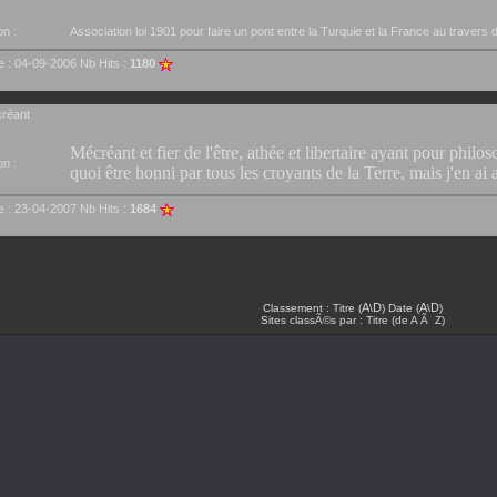
on :
Association loi 1901 pour faire un pont entre la Turquie et la France au travers 
e : 04-09-2006 Nb Hits :
1180
réant
Mécréant et fier de l'être,
athée et libertaire
ayant pour philoso
on :
quoi être honni par tous les croyants de la Terre, mais j'en ai a
e : 23-04-2007 Nb Hits :
1684
A
D
A
D
Classement : Titre (
\
) Date (
\
)
Sites classÃ©s par : Titre (de A Ã Z)