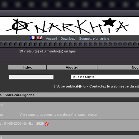
Accueil
Download
Soumettre un article
19 visiteur(s) et 0 membre(s) en ligne.
Index
Ajouter
Nou
[ Votre publicit� Ici - Contactez le webmestre du sit
s : Sous-catÃ©gories
me
on :
Vivre sans croyances, sans dieu(x) et sans religion
e : 04-09-2006 Nb Hits :
2029
rk