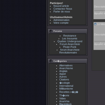
Participez!
Nouvel article
Descripti
Contactez-Nous
Parler de nous
AjoutÃ© l
Utulisateur/Admin
Administration
Votre compte
Le Méc
Forums
Descripti
Resistance
Les Insoumis
Quebec Underground
Forum Anarchiste
AjoutÃ© l
Pirate-Punk
forum Anarchiste
Revolutionnaire
Cat�gories
Alternatives
Anarchisme
Anglais
Appel
Autres
Citations
�cologie
International
Millitantisme
Recettes v�g�
Th�orie
Video
Anarkhia
Blackblock