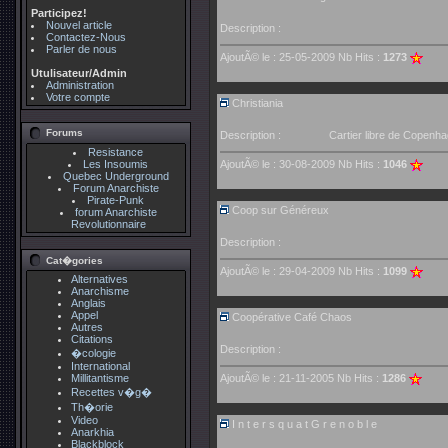
Participez!
Nouvel article
Description :
Contactez-Nous
Parler de nous
AjoutÃ© le : 25-05-2009 Nb Hits :
1273
Utulisateur/Admin
Administration
Votre compte
Christiania
Forums
Description :
Cartier libre de Copenh
Resistance
Les Insoumis
AjoutÃ© le : 30-08-2009 Nb Hits :
1046
Quebec Underground
Forum Anarchiste
Pirate-Punk
Coop sur Généreux
forum Anarchiste
Revolutionnaire
Description :
Cat�gories
AjoutÃ© le : 29-04-2009 Nb Hits :
1099
Alternatives
Anarchisme
Anglais
Appel
Coopérative Café Chaos
Autres
Citations
Description :
�cologie
International
Millitantisme
AjoutÃ© le : 21-11-2005 Nb Hits :
1286
Recettes v�g�
Th�orie
Video
I n t e r s q u a t G r e n o b l e
Anarkhia
Blackblock