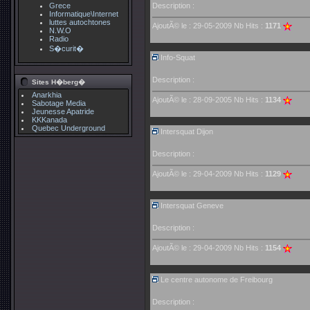
Grece
Description :
Informatique\Internet
luttes autochtones
AjoutÃ© le : 29-05-2009 Nb Hits :
1171
N.W.O
Radio
S�curit�
Info-Squat
Description :
Sites H�berg�
Anarkhia
AjoutÃ© le : 28-09-2005 Nb Hits :
1134
Sabotage Media
Jeunesse Apatride
KKKanada
Quebec Underground
Intersquat Dijon
Description :
AjoutÃ© le : 29-04-2009 Nb Hits :
1129
Intersquat Geneve
Description :
AjoutÃ© le : 29-04-2009 Nb Hits :
1154
Le centre autonome de Freibourg
Description :