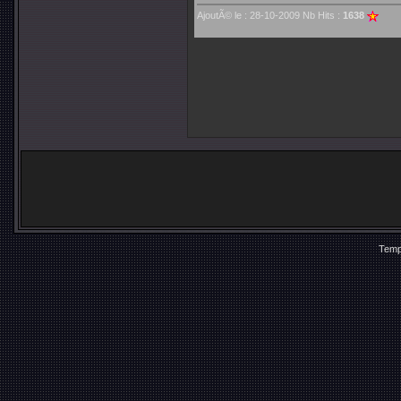
AjoutÃ© le : 28-10-2009 Nb Hits :
1638
Temp