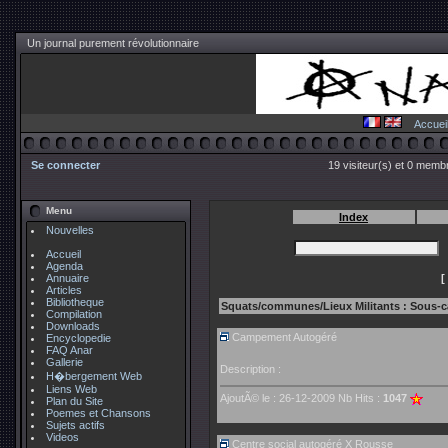
Un journal purement révolutionnaire
Accuei
Se connecter
19 visiteur(s) et 0 membr
Menu
Index
Nouvelles
Accueil
Agenda
Annuaire
[
Articles
Bibliotheque
Squats/communes/Lieux Militants : Sous-
Compilation
Downloads
Campement Autogéré
Encyclopedie
FAQ Anar
Gallerie
Description :
H�bergement Web
Liens Web
AjoutÃ© le : 26-12-2009 Nb Hits :
1047
Plan du Site
Poemes et Chansons
Sujets actifs
Videos
Centre social autogéré X Rousse