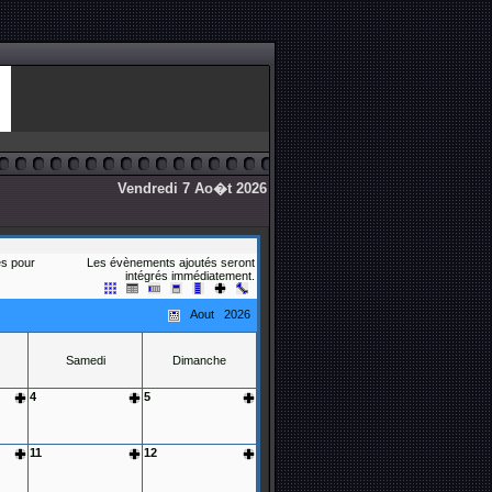
Vendredi 7 Ao�t 2026
s pour
Les évènements ajoutés seront
intégrés immédiatement.
Aout 2026
Samedi
Dimanche
4
5
11
12