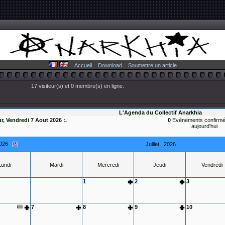
Accueil
Download
Soumettre un article
17 visiteur(s) et 0 membre(s) en ligne.
L'Agenda du Collectif Anarkhia
ur, Vendredi 7 Aout 2026 :.
0
Evènements confirmé
aujourd'hui
026
Juillet
2026
Lundi
Mardi
Mercredi
Jeudi
Vendredi
1
2
3
7
8
9
10