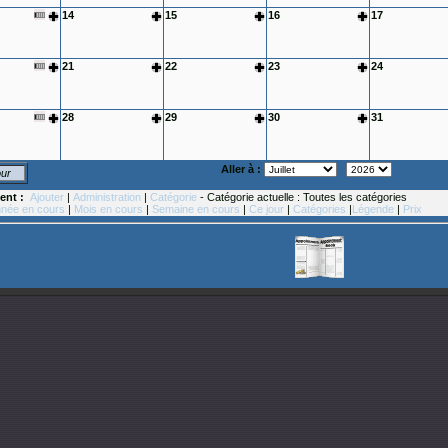
14
15
16
17
21
22
23
24
28
29
30
31
Aller à :
our
ent :
Ajouter
|
Administration
|
Catégorie
- Catégorie actuelle : Toutes les catégories
née en cours
|
Mois en cours
|
Semaine en cours
|
Ce jour
|
Catégories
|
Légende
|
Prix