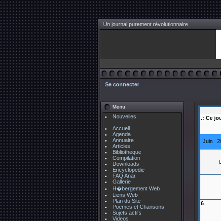
Un journal purement révolutionnaire
Se connecter
Menu
Nouvelles
.: Ce jo
Accueil
Agenda
Annuaire
Juin 2
Articles
Bibliotheque
Compilation
Downloads
Encyclopedie
FAQ Anar
Gallerie
H�bergement Web
Liens Web
Plan du Site
6
Poemes et Chansons
Sujets actifs
Videos