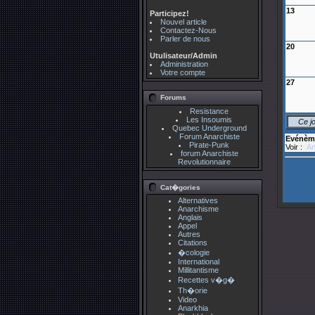
13
Participez!
Nouvel article
Contactez-Nous
Parler de nous
20
Utulisateur/Admin
Administration
Votre compte
27
Forums
Resistance
Les Insoumis
Ce j
Quebec Underground
Forum Anarchiste
Evénèm
Pirate-Punk
Voir :
An
forum Anarchiste
Revolutionnaire
Cat�gories
Alternatives
Anarchisme
Anglais
Appel
Autres
Citations
�cologie
International
Millitantisme
Recettes v�g�
Th�orie
Video
Anarkhia