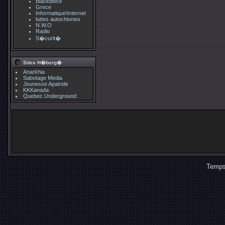
Blackblock
Grece
Informatique\Internet
luttes autochtones
N.W.O
Radio
S�curit�
Sites H�berg�
Anarkhia
Sabotage Media
Jeunesse Apatride
KKKanada
Quebec Underground
Temps