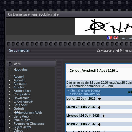
Un journal purement révolutionnaire
Accuei
Se connecter
22 visiteur(s) et 0 membr
Menu
Nouvelles
.: Ce jour, Vendredi 7 Aout 2026 :.
Accueil
Agenda
Evènements du 22 Juin 2026 jusqu'au 28 Juin
Annuaire
(La semaine commence le Lundi)
Articles
<<
Semaine précédente
Bibliotheque
Al
Semaine suivante
>>
Compilation
Downloads
Lundi
22
Juin 2026
Encyclopedie
FAQ Anar
Mardi
23
Juin 2026
Gallerie
H�bergement Web
Mercredi
24
Juin 2026
Liens Web
Plan du Site
Poemes et Chansons
Jeudi
25
Juin 2026
Sujets actifs
Videos