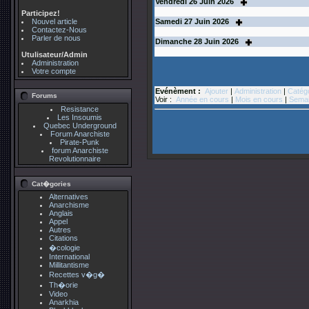
Vendredi
26
Juin 2026
Participez!
Nouvel article
Samedi
27
Juin 2026
Contactez-Nous
Parler de nous
Dimanche
28
Juin 2026
Utulisateur/Admin
Administration
Votre compte
Evénèment :
Ajouter
|
Administration
|
Catég
Forums
Voir :
Année en cours
|
Mois en cours
|
Semai
Resistance
Les Insoumis
Quebec Underground
Forum Anarchiste
Pirate-Punk
forum Anarchiste
Revolutionnaire
Cat�gories
Alternatives
Anarchisme
Anglais
Appel
Autres
Citations
�cologie
International
Millitantisme
Recettes v�g�
Th�orie
Video
Anarkhia