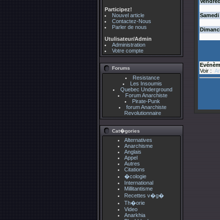
Vendred
Participez!
Nouvel article
Samedi
Contactez-Nous
Parler de nous
Dimanc
Utulisateur/Admin
Administration
Votre compte
Evénèm
Forums
Voir :
An
Resistance
Les Insoumis
Quebec Underground
Forum Anarchiste
Pirate-Punk
forum Anarchiste
Revolutionnaire
Cat�gories
Alternatives
Anarchisme
Anglais
Appel
Autres
Citations
�cologie
International
Millitantisme
Recettes v�g�
Th�orie
Video
Anarkhia