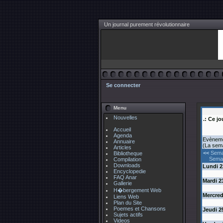
Un journal purement révolutionnaire
Se connecter
Menu
Nouvelles
.: Ce jo
Accueil
Agenda
Evèneme
Annuaire
(La sem
Articles
<<
Sema
Bibliotheque
Semai
Compilation
Downloads
Lundi
2
Encyclopedie
FAQ Anar
Mardi
2
Gallerie
H�bergement Web
Mercred
Liens Web
Plan du Site
Poemes et Chansons
Jeudi
2
Sujets actifs
Videos