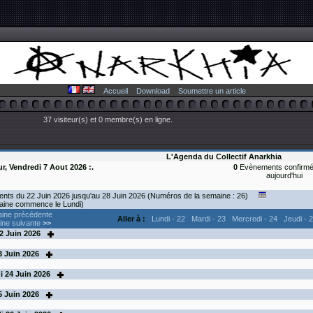
Accueil
Download
Soumettre un article
37 visiteur(s) et 0 membre(s) en ligne.
L'Agenda du Collectif Anarkhia
ur, Vendredi 7 Aout 2026 :.
0
Evènements confirmé
aujourd'hui
nts du 22 Juin 2026 jusqu'au 28 Juin 2026 (Numéros de la semaine : 26)
aine commence le Lundi)
ine précédente
Aller à :
Lundi - 22
Mardi - 23
Mercredi - 24
Jeudi - 
ne suivante
>>
2
Juin 2026
3
Juin 2026
i
24
Juin 2026
5
Juin 2026