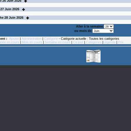
i
26
Juin 2026
27
Juin 2026
he
28
Juin 2026
Aller à la semaine
ou mois de
ent :
Ajouter
|
Administration
|
Catégorie
- Catégorie actuelle : Toutes les catégories
née en cours
|
Mois en cours
|
Semaine en cours
|
Ce jour
|
Catégories
|
Légende
|
Prix