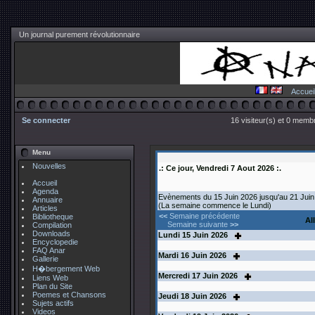
Un journal purement révolutionnaire
Accuei
Se connecter
16 visiteur(s) et 0 membr
Menu
Nouvelles
.: Ce jour, Vendredi 7 Aout 2026 :.
Accueil
Agenda
Evènements du 15 Juin 2026 jusqu'au 21 Juin
Annuaire
(La semaine commence le Lundi)
Articles
<<
Semaine précédente
Bibliotheque
Al
Semaine suivante
>>
Compilation
Downloads
Lundi
15
Juin 2026
Encyclopedie
FAQ Anar
Mardi
16
Juin 2026
Gallerie
H�bergement Web
Mercredi
17
Juin 2026
Liens Web
Plan du Site
Poemes et Chansons
Jeudi
18
Juin 2026
Sujets actifs
Videos