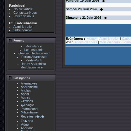
Vendredi
19
Juin 2026
Participez!
Nouvel article
Samedi
20
Juin 2026
Contactez-Nous
Parler de nous
Dimanche
21
Juin 2026
Utulisateur/Admin
Administration
Votre compte
Evénèment :
Ajouter
|
Administration
|
Catég
Forums
Voir :
Année en cours
|
Mois en cours
|
Semai
Resistance
Les Insoumis
Quebec Underground
Forum Anarchiste
Pirate-Punk
forum Anarchiste
Revolutionnaire
Cat�gories
Alternatives
Anarchisme
Anglais
Appel
Autres
Citations
�cologie
International
Millitantisme
Recettes v�g�
Th�orie
Video
Anarkhia