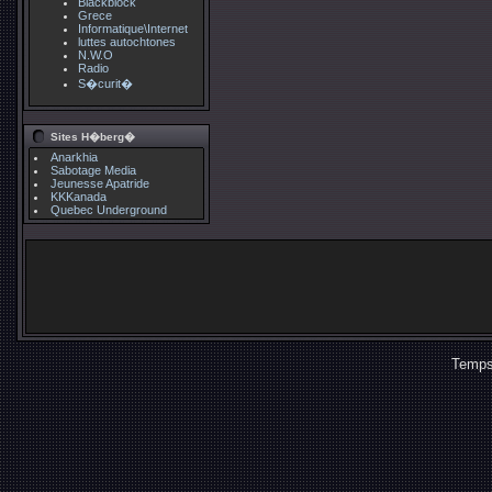
Blackblock
Grece
Informatique\Internet
luttes autochtones
N.W.O
Radio
S�curit�
Sites H�berg�
Anarkhia
Sabotage Media
Jeunesse Apatride
KKKanada
Quebec Underground
Temps