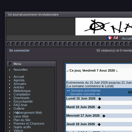
Un journal purement révolutionnaire
Accuei
Se connecter
62 visiteur(s) et 0 membr
Menu
Nouvelles
.: Ce jour, Vendredi 7 Aout 2026 :.
Accueil
Agenda
Evènements du 15 Juin 2026 jusqu'au 21 Juin
Annuaire
(La semaine commence le Lundi)
Articles
<<
Semaine précédente
Bibliotheque
Al
Semaine suivante
>>
Compilation
Downloads
Lundi
15
Juin 2026
Encyclopedie
FAQ Anar
Mardi
16
Juin 2026
Gallerie
H�bergement Web
Mercredi
17
Juin 2026
Liens Web
Plan du Site
Poemes et Chansons
Jeudi
18
Juin 2026
Sujets actifs
Videos