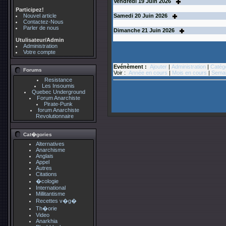
Vendredi
19
Juin 2026
Participez!
Nouvel article
Samedi
20
Juin 2026
Contactez-Nous
Parler de nous
Dimanche
21
Juin 2026
Utulisateur/Admin
Administration
Votre compte
Evénèment :
Ajouter
|
Administration
|
Catég
Forums
Voir :
Année en cours
|
Mois en cours
|
Semai
Resistance
Les Insoumis
Quebec Underground
Forum Anarchiste
Pirate-Punk
forum Anarchiste
Revolutionnaire
Cat�gories
Alternatives
Anarchisme
Anglais
Appel
Autres
Citations
�cologie
International
Millitantisme
Recettes v�g�
Th�orie
Video
Anarkhia