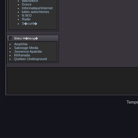
Blackblock
Grece
Informatique\Internet
luttes autochtones
N.W.O
Radio
S�curit�
Sites H�berg�
Anarkhia
Sabotage Media
Jeunesse Apatride
KKKanada
Quebec Underground
Temps