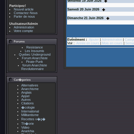
Vendredi
19
Juin 2026
Participez!
Nouvel article
Samedi
20
Juin 2026
Contactez-Nous
Parler de nous
Dimanche
21
Juin 2026
Utulisateur/Admin
Administration
Votre compte
Evénèment :
Ajouter
|
Administration
|
Catég
Forums
Voir :
Année en cours
|
Mois en cours
|
Semai
Resistance
Les Insoumis
Quebec Underground
Forum Anarchiste
Pirate-Punk
forum Anarchiste
Revolutionnaire
Cat�gories
Alternatives
Anarchisme
Anglais
Appel
Autres
Citations
�cologie
International
Millitantisme
Recettes v�g�
Th�orie
Video
Anarkhia