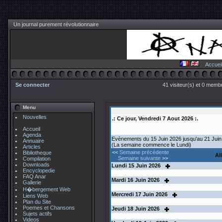
Un journal purement révolutionnaire
Accuei
Se connecter
41 visiteur(s) et 0 membr
Menu
Nouvelles
.: Ce jour, Vendredi 7 Aout 2026 :.
Accueil
Agenda
Evènements du 15 Juin 2026 jusqu'au 21 Juin
Annuaire
(La semaine commence le Lundi)
Articles
<<
Semaine précédente
Bibliotheque
Al
Semaine suivante
>>
Compilation
Downloads
Lundi
15
Juin 2026
Encyclopedie
FAQ Anar
Mardi
16
Juin 2026
Gallerie
H�bergement Web
Mercredi
17
Juin 2026
Liens Web
Plan du Site
Poemes et Chansons
Jeudi
18
Juin 2026
Sujets actifs
Videos