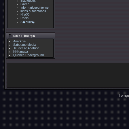
Blackblock
Grece
Informatique\Internet
luttes autochtones
N.W.O
Radio
S�curit�
Sites H�berg�
Anarkhia
Sabotage Media
Jeunesse Apatride
KKKanada
Quebec Underground
Temps