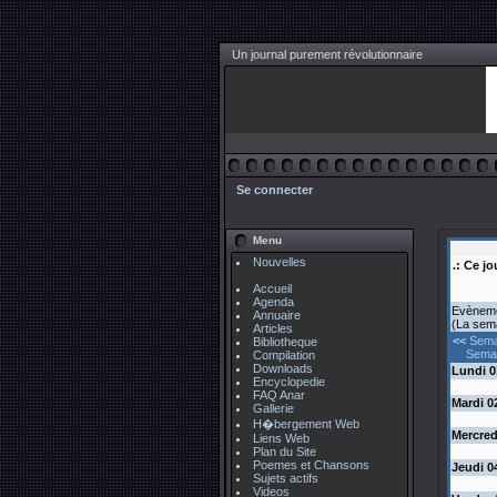
Un journal purement révolutionnaire
Se connecter
Menu
Nouvelles
.: Ce jo
Accueil
Agenda
Evèneme
Annuaire
(La sem
Articles
<<
Sema
Bibliotheque
Semai
Compilation
Downloads
Lundi
0
Encyclopedie
FAQ Anar
Mardi
0
Gallerie
H�bergement Web
Mercred
Liens Web
Plan du Site
Poemes et Chansons
Jeudi
0
Sujets actifs
Videos