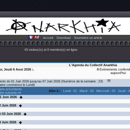
Accueil
Download
Soumettre un article
43 visiteur(s) et 0 membre(s) en ligne.
L'Agenda du Collectif Anarkhia
ur, Jeudi 6 Aout 2026 :.
0
Evènements confirmé
aujourd'hui
nts du 01 Juin 2026 jusqu'au 07 Juin 2026 (Numéros de la semaine : 23)
aine commence le Lundi)
ine précédente
Aller à :
Lundi - 01
Mardi - 02
Mercredi - 03
Jeudi - 
ne suivante
>>
1
Juin 2026
2
Juin 2026
i
03
Juin 2026
4
Juin 2026