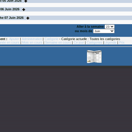
i
05
Juin 2026
06
Juin 2026
he
07
Juin 2026
Aller à la semaine
ou mois de
ent :
Ajouter
|
Administration
|
Catégorie
- Catégorie actuelle : Toutes les catégories
née en cours
|
Mois en cours
|
Semaine en cours
|
Ce jour
|
Catégories
|
Légende
|
Prix