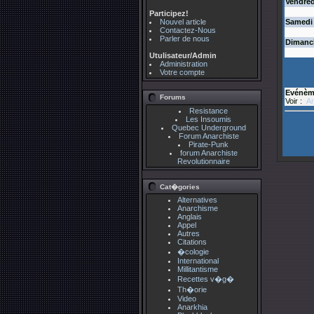
Vendred
Participez!
Nouvel article
Samedi
Contactez-Nous
Parler de nous
Dimanc
Utulisateur/Admin
Administration
Votre compte
Evénèm
Forums
Voir :
An
Resistance
Les Insoumis
Quebec Underground
Forum Anarchiste
Pirate-Punk
forum Anarchiste
Revolutionnaire
Cat�gories
Alternatives
Anarchisme
Anglais
Appel
Autres
Citations
�cologie
International
Millitantisme
Recettes v�g�
Th�orie
Video
Anarkhia